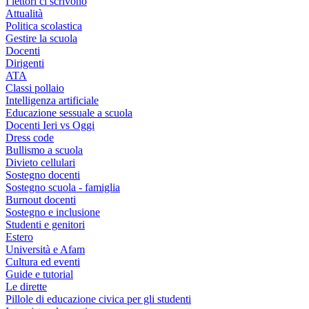
I lettori ci scrivono
Attualità
Politica scolastica
Gestire la scuola
Docenti
Dirigenti
ATA
Classi pollaio
Intelligenza artificiale
Educazione sessuale a scuola
Docenti Ieri vs Oggi
Dress code
Bullismo a scuola
Divieto cellulari
Sostegno docenti
Sostegno scuola - famiglia
Burnout docenti
Sostegno e inclusione
Studenti e genitori
Estero
Università e Afam
Cultura ed eventi
Guide e tutorial
Le dirette
Pillole di educazione civica per gli studenti