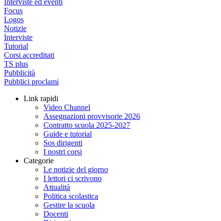
Interviste ed eventi
Focus
Logos
Notizie
Interviste
Tutorial
Corsi accreditati
TS plus
Pubblicità
Pubblici proclami
Link rapidi
Video Channel
Assegnazioni provvisorie 2026
Contratto scuola 2025-2027
Guide e tutorial
Sos dirigenti
I nostri corsi
Categorie
Le notizie del giorno
I lettori ci scrivono
Attualità
Politica scolastica
Gestire la scuola
Docenti