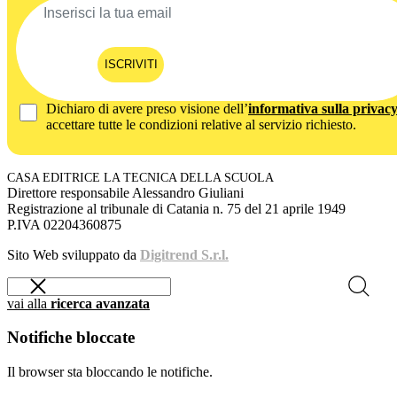
ISCRIVITI
Dichiaro di avere preso visione dell’
informativa sulla privac
accettare tutte le condizioni relative al servizio richiesto.
CASA EDITRICE LA TECNICA DELLA SCUOLA
Direttore responsabile Alessandro Giuliani
Registrazione al tribunale di Catania n. 75 del 21 aprile 1949
P.IVA 02204360875
Sito Web sviluppato da
Digitrend S.r.l.
vai alla
ricerca avanzata
Notifiche bloccate
Il browser sta bloccando le notifiche.