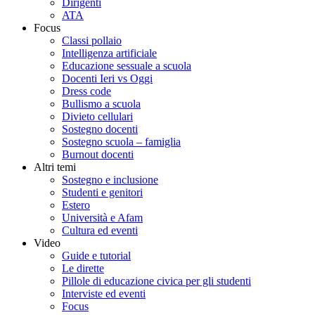
Dirigenti
ATA
Focus
Classi pollaio
Intelligenza artificiale
Educazione sessuale a scuola
Docenti Ieri vs Oggi
Dress code
Bullismo a scuola
Divieto cellulari
Sostegno docenti
Sostegno scuola – famiglia
Burnout docenti
Altri temi
Sostegno e inclusione
Studenti e genitori
Estero
Università e Afam
Cultura ed eventi
Video
Guide e tutorial
Le dirette
Pillole di educazione civica per gli studenti
Interviste ed eventi
Focus