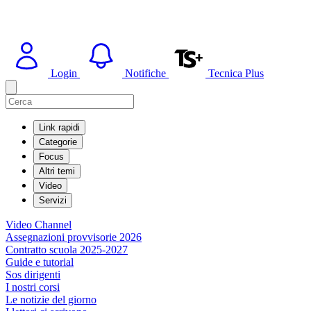
Login
Notifiche
Tecnica Plus
Link rapidi
Categorie
Focus
Altri temi
Video
Servizi
Video Channel
Assegnazioni provvisorie 2026
Contratto scuola 2025-2027
Guide e tutorial
Sos dirigenti
I nostri corsi
Le notizie del giorno