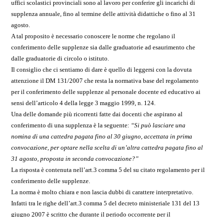
uffici scolastici provinciali sono al lavoro per conferire gli incarichi di
supplenza annuale, fino al termine delle attività didattiche o fino al 31
agosto.
A tal proposito è necessario conoscere le norme che regolano il
conferimento delle supplenze sia dalle graduatorie ad esaurimento che
dalle graduatorie di circolo o istituto.
Il consiglio che ci sentiamo di dare è quello di leggersi con la dovuta
attenzione il DM 131/2007 che resta la normativa base del regolamento
per il conferimento delle supplenze al personale docente ed educativo ai
sensi dell’articolo 4 della legge 3 maggio 1999, n. 124.
Una delle domande più ricorrenti fatte dai docenti che aspirano al
conferimento di una supplenza è la seguente:
“Si può lasciare una
nomina di una cattedra pagata fino al 30 giugno, accettata in prima
convocazione, per optare nella scelta di un’altra cattedra pagata fino al
31 agosto, proposta in seconda convocazione?”
La risposta è contenuta nell’art.3 comma 5 del su citato regolamento per il
conferimento delle supplenze.
La norma è molto chiara e non lascia dubbi di carattere interpretativo.
Infatti tra le righe dell’art.3 comma 5 del decreto ministeriale 131 del 13
giugno 2007 è scritto che durante il periodo occorrente per il