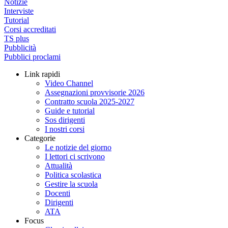
Notizie
Interviste
Tutorial
Corsi accreditati
TS plus
Pubblicità
Pubblici proclami
Link rapidi
Video Channel
Assegnazioni provvisorie 2026
Contratto scuola 2025-2027
Guide e tutorial
Sos dirigenti
I nostri corsi
Categorie
Le notizie del giorno
I lettori ci scrivono
Attualità
Politica scolastica
Gestire la scuola
Docenti
Dirigenti
ATA
Focus