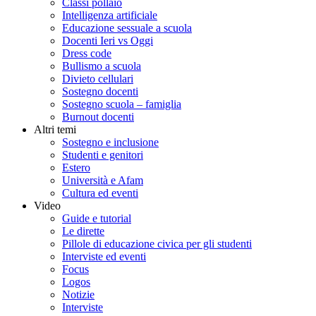
Classi pollaio
Intelligenza artificiale
Educazione sessuale a scuola
Docenti Ieri vs Oggi
Dress code
Bullismo a scuola
Divieto cellulari
Sostegno docenti
Sostegno scuola – famiglia
Burnout docenti
Altri temi
Sostegno e inclusione
Studenti e genitori
Estero
Università e Afam
Cultura ed eventi
Video
Guide e tutorial
Le dirette
Pillole di educazione civica per gli studenti
Interviste ed eventi
Focus
Logos
Notizie
Interviste