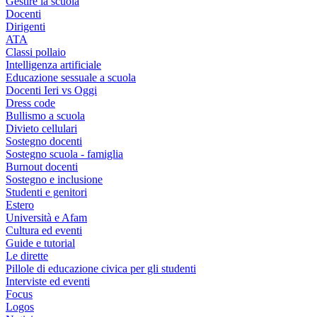
Gestire la scuola
Docenti
Dirigenti
ATA
Classi pollaio
Intelligenza artificiale
Educazione sessuale a scuola
Docenti Ieri vs Oggi
Dress code
Bullismo a scuola
Divieto cellulari
Sostegno docenti
Sostegno scuola - famiglia
Burnout docenti
Sostegno e inclusione
Studenti e genitori
Estero
Università e Afam
Cultura ed eventi
Guide e tutorial
Le dirette
Pillole di educazione civica per gli studenti
Interviste ed eventi
Focus
Logos