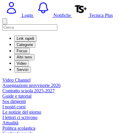
Login
Notifiche
Tecnica Plus
Link rapidi
Categorie
Focus
Altri temi
Video
Servizi
Video Channel
Assegnazioni provvisorie 2026
Contratto scuola 2025-2027
Guide e tutorial
Sos dirigenti
I nostri corsi
Le notizie del giorno
I lettori ci scrivono
Attualità
Politica scolastica