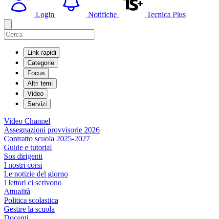
Login
Notifiche
Tecnica Plus
Link rapidi
Categorie
Focus
Altri temi
Video
Servizi
Video Channel
Assegnazioni provvisorie 2026
Contratto scuola 2025-2027
Guide e tutorial
Sos dirigenti
I nostri corsi
Le notizie del giorno
I lettori ci scrivono
Attualità
Politica scolastica
Gestire la scuola
Docenti