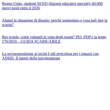
Regno Unito, studenti SEND (bisogni educativi speciali): 60.000
nuovi posti entro il 2026
Alunni in situazione di disagio: perché aumentano e cosa può fare la
scuola?
Bes scuola, come valutarli in vista degli esami? PEI, PDP e la legge
170/2010 – GUIDA SCARICABILE
La sovraesposizione ai social è più pericolosa per i ragazzi con
ADHD. Il parere della psicoterapeuta