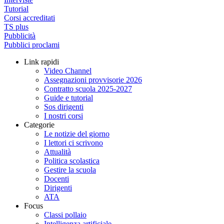
Tutorial
Corsi accreditati
TS plus
Pubblicità
Pubblici proclami
Link rapidi
Video Channel
Assegnazioni provvisorie 2026
Contratto scuola 2025-2027
Guide e tutorial
Sos dirigenti
I nostri corsi
Categorie
Le notizie del giorno
I lettori ci scrivono
Attualità
Politica scolastica
Gestire la scuola
Docenti
Dirigenti
ATA
Focus
Classi pollaio
Intelligenza artificiale