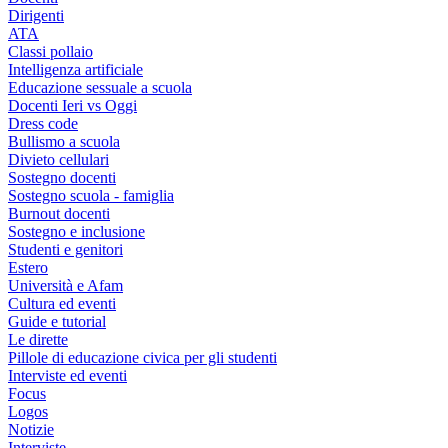
Dirigenti
ATA
Classi pollaio
Intelligenza artificiale
Educazione sessuale a scuola
Docenti Ieri vs Oggi
Dress code
Bullismo a scuola
Divieto cellulari
Sostegno docenti
Sostegno scuola - famiglia
Burnout docenti
Sostegno e inclusione
Studenti e genitori
Estero
Università e Afam
Cultura ed eventi
Guide e tutorial
Le dirette
Pillole di educazione civica per gli studenti
Interviste ed eventi
Focus
Logos
Notizie
Interviste