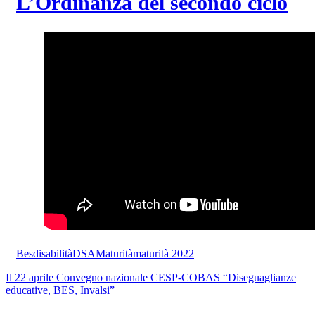
L’Ordinanza del secondo ciclo
Bes
disabilità
DSA
Maturità
maturità 2022
Il 22 aprile Convegno nazionale CESP-COBAS “Diseguaglianze
educative, BES, Invalsi”