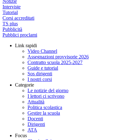
Notizie
Interviste
Tutorial
Corsi accreditati
TS plus
Pubblicità
Pubblici proclami
Link rapidi
Video Channel
Assegnazioni provvisorie 2026
Contratto scuola 2025-2027
Guide e tutorial
Sos dirigenti
I nostri corsi
Categorie
Le notizie del giorno
I lettori ci scrivono
Attualità
Politica scolastica
Gestire la scuola
Docenti
Dirigenti
ATA
Focus