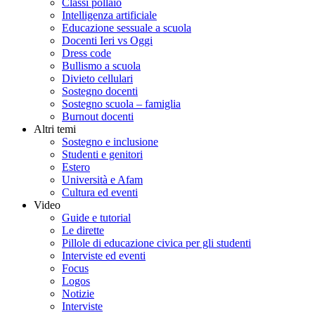
Classi pollaio
Intelligenza artificiale
Educazione sessuale a scuola
Docenti Ieri vs Oggi
Dress code
Bullismo a scuola
Divieto cellulari
Sostegno docenti
Sostegno scuola – famiglia
Burnout docenti
Altri temi
Sostegno e inclusione
Studenti e genitori
Estero
Università e Afam
Cultura ed eventi
Video
Guide e tutorial
Le dirette
Pillole di educazione civica per gli studenti
Interviste ed eventi
Focus
Logos
Notizie
Interviste