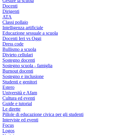
Gestire la scuola
Docenti
Dirigenti
ATA
Classi pollaio
Intelligenza artificiale
Educazione sessuale a scuola
Docenti Ieri vs Oggi
Dress code
Bullismo a scuola
Divieto cellulari
Sostegno docenti
Sostegno scuola - famiglia
Burnout docenti
Sostegno e inclusione
Studenti e genitori
Estero
Università e Afam
Cultura ed eventi
Guide e tutorial
Le dirette
Pillole di educazione civica per gli studenti
Interviste ed eventi
Focus
Logos