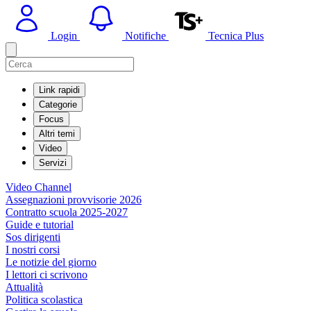
Login
Notifiche
Tecnica Plus
Link rapidi
Categorie
Focus
Altri temi
Video
Servizi
Video Channel
Assegnazioni provvisorie 2026
Contratto scuola 2025-2027
Guide e tutorial
Sos dirigenti
I nostri corsi
Le notizie del giorno
I lettori ci scrivono
Attualità
Politica scolastica