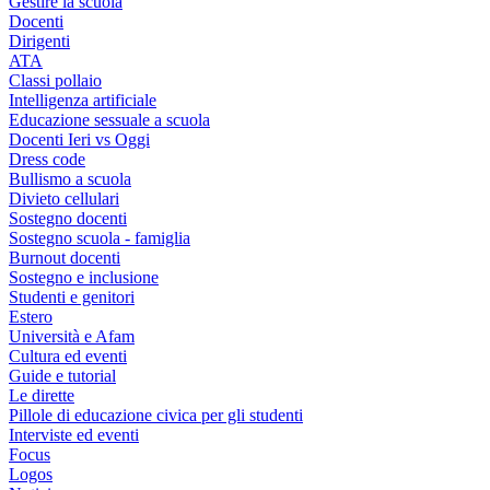
Gestire la scuola
Docenti
Dirigenti
ATA
Classi pollaio
Intelligenza artificiale
Educazione sessuale a scuola
Docenti Ieri vs Oggi
Dress code
Bullismo a scuola
Divieto cellulari
Sostegno docenti
Sostegno scuola - famiglia
Burnout docenti
Sostegno e inclusione
Studenti e genitori
Estero
Università e Afam
Cultura ed eventi
Guide e tutorial
Le dirette
Pillole di educazione civica per gli studenti
Interviste ed eventi
Focus
Logos