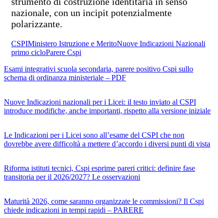
strumento di costruzione identitaria in senso
nazionale, con un incipit potenzialmente
polarizzante.
CSPI
Ministero Istruzione e Merito
Nuove Indicazioni Nazionali
primo ciclo
Parere Cspi
Esami integrativi scuola secondaria, parere positivo Cspi sullo
schema di ordinanza ministeriale – PDF
Nuove Indicazioni nazionali per i Licei: il testo inviato al CSPI
introduce modifiche, anche importanti, rispetto alla versione iniziale
Le Indicazioni per i Licei sono all’esame del CSPI che non
dovrebbe avere difficoltà a mettere d’accordo i diversi punti di vista
Riforma istituti tecnici, Cspi esprime pareri critici: definire fase
transitoria per il 2026/2027? Le osservazioni
Maturità 2026, come saranno organizzate le commissioni? Il Cspi
chiede indicazioni in tempi rapidi – PARERE