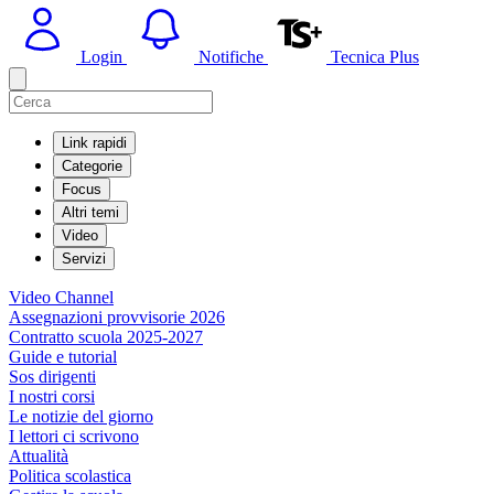
Login
Notifiche
Tecnica Plus
Link rapidi
Categorie
Focus
Altri temi
Video
Servizi
Video Channel
Assegnazioni provvisorie 2026
Contratto scuola 2025-2027
Guide e tutorial
Sos dirigenti
I nostri corsi
Le notizie del giorno
I lettori ci scrivono
Attualità
Politica scolastica