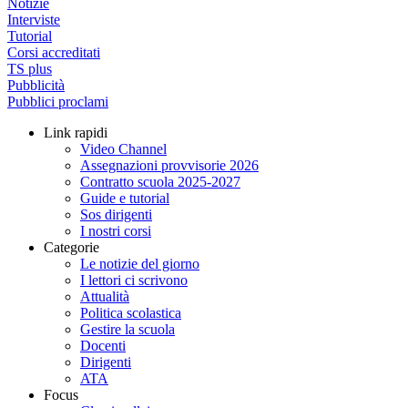
Notizie
Interviste
Tutorial
Corsi accreditati
TS plus
Pubblicità
Pubblici proclami
Link rapidi
Video Channel
Assegnazioni provvisorie 2026
Contratto scuola 2025-2027
Guide e tutorial
Sos dirigenti
I nostri corsi
Categorie
Le notizie del giorno
I lettori ci scrivono
Attualità
Politica scolastica
Gestire la scuola
Docenti
Dirigenti
ATA
Focus