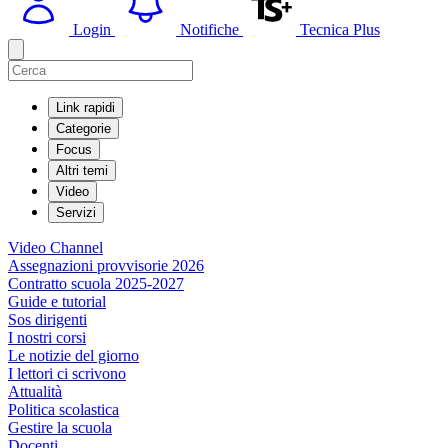
Login
Notifiche
Tecnica Plus
Link rapidi
Categorie
Focus
Altri temi
Video
Servizi
Video Channel
Assegnazioni provvisorie 2026
Contratto scuola 2025-2027
Guide e tutorial
Sos dirigenti
I nostri corsi
Le notizie del giorno
I lettori ci scrivono
Attualità
Politica scolastica
Gestire la scuola
Docenti