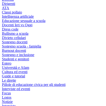
Dirigenti
ATA
Classi pollaio
Intelligenza artificiale
Educazione sessuale a scuola
Docenti Ieri vs Oggi
Dress code
Bullismo a scuola
Divieto cellulari
Sostegno docenti
Sostegno scuola - famiglia
Burnout docenti
Sostegno e inclusione
Studenti e genitori
Estero
Università e Afam
Cultura ed eventi
Guide e tutorial
Le dirette
Pillole di educazione civica per gli studenti
Interviste ed eventi
Focus
Logos
Notizie
Interviste