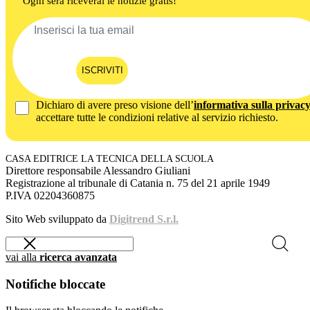
Ogni sera riceverai le notizie gratis!
ISCRIVITI
Dichiaro di avere preso visione dell’
informativa sulla privac
accettare tutte le condizioni relative al servizio richiesto.
CASA EDITRICE LA TECNICA DELLA SCUOLA
Direttore responsabile Alessandro Giuliani
Registrazione al tribunale di Catania n. 75 del 21 aprile 1949
P.IVA 02204360875
Sito Web sviluppato da
Digitrend S.r.l.
vai alla
ricerca avanzata
Notifiche bloccate