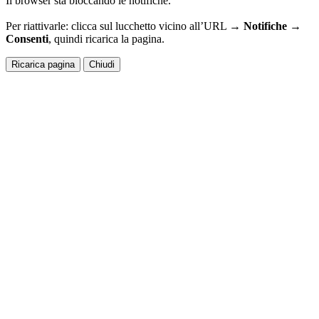
Il browser sta bloccando le notifiche.
Per riattivarle: clicca sul lucchetto vicino all’URL →
Notifiche →
Consenti
, quindi ricarica la pagina.
Ricarica pagina
Chiudi