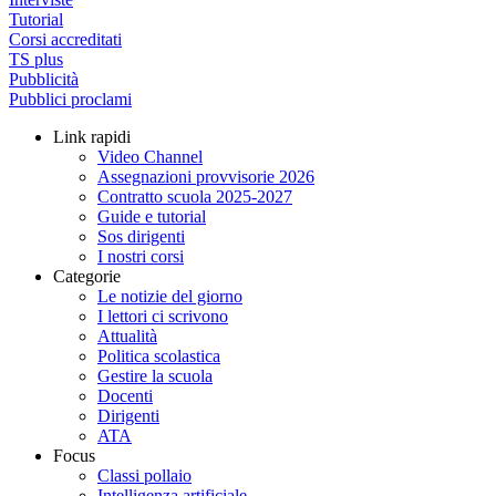
Tutorial
Corsi accreditati
TS plus
Pubblicità
Pubblici proclami
Link rapidi
Video Channel
Assegnazioni provvisorie 2026
Contratto scuola 2025-2027
Guide e tutorial
Sos dirigenti
I nostri corsi
Categorie
Le notizie del giorno
I lettori ci scrivono
Attualità
Politica scolastica
Gestire la scuola
Docenti
Dirigenti
ATA
Focus
Classi pollaio
Intelligenza artificiale