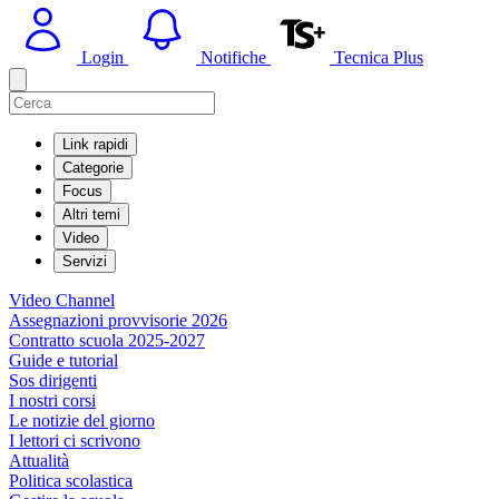
Login
Notifiche
Tecnica Plus
Link rapidi
Categorie
Focus
Altri temi
Video
Servizi
Video Channel
Assegnazioni provvisorie 2026
Contratto scuola 2025-2027
Guide e tutorial
Sos dirigenti
I nostri corsi
Le notizie del giorno
I lettori ci scrivono
Attualità
Politica scolastica