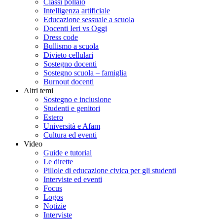
Classi pollaio
Intelligenza artificiale
Educazione sessuale a scuola
Docenti Ieri vs Oggi
Dress code
Bullismo a scuola
Divieto cellulari
Sostegno docenti
Sostegno scuola – famiglia
Burnout docenti
Altri temi
Sostegno e inclusione
Studenti e genitori
Estero
Università e Afam
Cultura ed eventi
Video
Guide e tutorial
Le dirette
Pillole di educazione civica per gli studenti
Interviste ed eventi
Focus
Logos
Notizie
Interviste