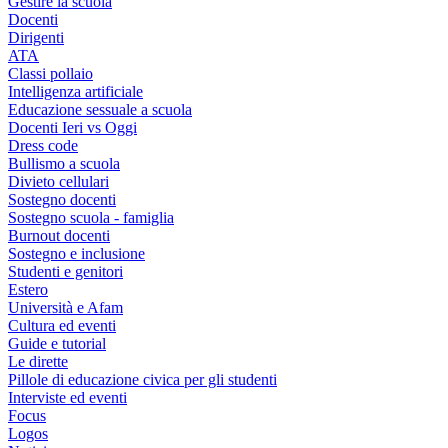
Gestire la scuola
Docenti
Dirigenti
ATA
Classi pollaio
Intelligenza artificiale
Educazione sessuale a scuola
Docenti Ieri vs Oggi
Dress code
Bullismo a scuola
Divieto cellulari
Sostegno docenti
Sostegno scuola - famiglia
Burnout docenti
Sostegno e inclusione
Studenti e genitori
Estero
Università e Afam
Cultura ed eventi
Guide e tutorial
Le dirette
Pillole di educazione civica per gli studenti
Interviste ed eventi
Focus
Logos