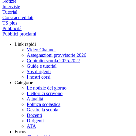
Notizie
Interviste
Tutorial
Corsi accreditati
TS plus
Pubblicità
Pubblici proclami
Link rapidi
Video Channel
Assegnazioni provvisorie 2026
Contratto scuola 2025-2027
Guide e tutorial
Sos dirigenti
I nostri corsi
Categorie
Le notizie del giorno
I lettori ci scrivono
Attualità
Politica scolastica
Gestire la scuola
Docenti
Dirigenti
ATA
Focus