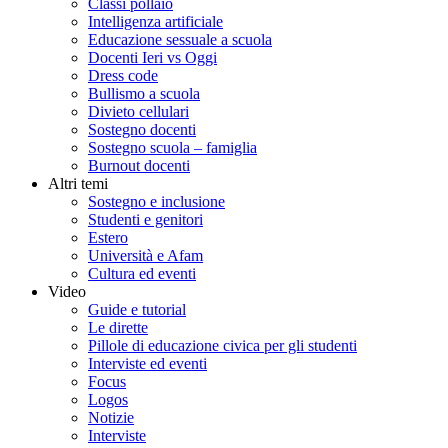
Classi pollaio
Intelligenza artificiale
Educazione sessuale a scuola
Docenti Ieri vs Oggi
Dress code
Bullismo a scuola
Divieto cellulari
Sostegno docenti
Sostegno scuola – famiglia
Burnout docenti
Altri temi
Sostegno e inclusione
Studenti e genitori
Estero
Università e Afam
Cultura ed eventi
Video
Guide e tutorial
Le dirette
Pillole di educazione civica per gli studenti
Interviste ed eventi
Focus
Logos
Notizie
Interviste