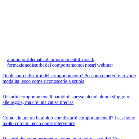
alunno problematico
Comportamento
Corsi di
formazione
disturbi del comportamento
i nostri webinar
Quali sono i disturbi del comportamento? Possono emergere in varie
modalità: ecco come riconoscerle a scuola
Disturbi comportamentali bambini: spesso alcuni alunni sfuggono
alle regole, ma c’è una causa precisa
Come aiutare un bambino con disturbi comportamentali? I casi sono
molto comuni: ecco come intervenire
Disturbi del comportamento, come intervenire a scuola? Cosa