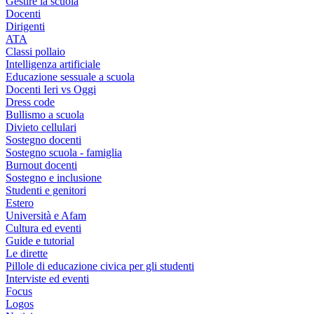
Gestire la scuola
Docenti
Dirigenti
ATA
Classi pollaio
Intelligenza artificiale
Educazione sessuale a scuola
Docenti Ieri vs Oggi
Dress code
Bullismo a scuola
Divieto cellulari
Sostegno docenti
Sostegno scuola - famiglia
Burnout docenti
Sostegno e inclusione
Studenti e genitori
Estero
Università e Afam
Cultura ed eventi
Guide e tutorial
Le dirette
Pillole di educazione civica per gli studenti
Interviste ed eventi
Focus
Logos