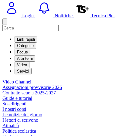
Login
Notifiche
Tecnica Plus
Link rapidi
Categorie
Focus
Altri temi
Video
Servizi
Video Channel
Assegnazioni provvisorie 2026
Contratto scuola 2025-2027
Guide e tutorial
Sos dirigenti
I nostri corsi
Le notizie del giorno
I lettori ci scrivono
Attualità
Politica scolastica