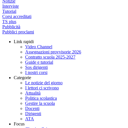
Notizie
Interviste
Tutorial
Corsi accreditati
TS plus
Pubblicità
Pubblici proclami
Link rapidi
Video Channel
Assegnazioni provvisorie 2026
Contratto scuola 2025-2027
Guide e tutorial
Sos dirigenti
I nostri corsi
Categorie
Le notizie del giorno
I lettori ci scrivono
Attualità
Politica scolastica
Gestire la scuola
Docenti
Dirigenti
ATA
Focus