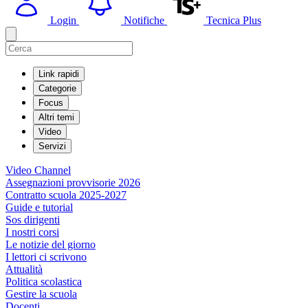
Login
Notifiche
Tecnica Plus
Link rapidi
Categorie
Focus
Altri temi
Video
Servizi
Video Channel
Assegnazioni provvisorie 2026
Contratto scuola 2025-2027
Guide e tutorial
Sos dirigenti
I nostri corsi
Le notizie del giorno
I lettori ci scrivono
Attualità
Politica scolastica
Gestire la scuola
Docenti