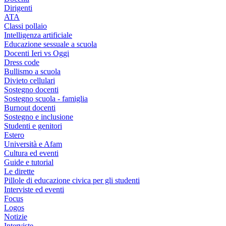
Dirigenti
ATA
Classi pollaio
Intelligenza artificiale
Educazione sessuale a scuola
Docenti Ieri vs Oggi
Dress code
Bullismo a scuola
Divieto cellulari
Sostegno docenti
Sostegno scuola - famiglia
Burnout docenti
Sostegno e inclusione
Studenti e genitori
Estero
Università e Afam
Cultura ed eventi
Guide e tutorial
Le dirette
Pillole di educazione civica per gli studenti
Interviste ed eventi
Focus
Logos
Notizie
Interviste