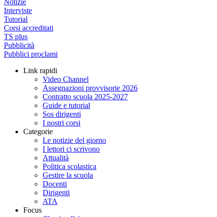
Notizie
Interviste
Tutorial
Corsi accreditati
TS plus
Pubblicità
Pubblici proclami
Link rapidi
Video Channel
Assegnazioni provvisorie 2026
Contratto scuola 2025-2027
Guide e tutorial
Sos dirigenti
I nostri corsi
Categorie
Le notizie del giorno
I lettori ci scrivono
Attualità
Politica scolastica
Gestire la scuola
Docenti
Dirigenti
ATA
Focus