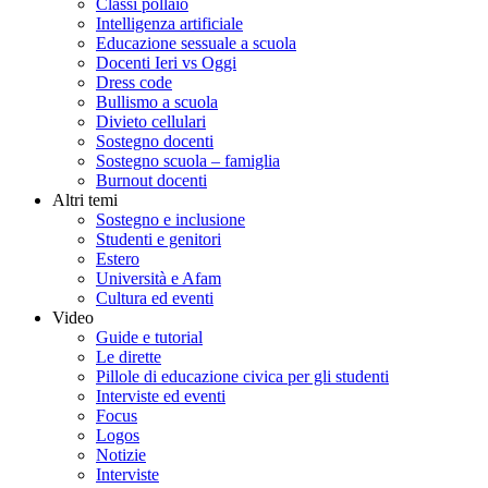
Classi pollaio
Intelligenza artificiale
Educazione sessuale a scuola
Docenti Ieri vs Oggi
Dress code
Bullismo a scuola
Divieto cellulari
Sostegno docenti
Sostegno scuola – famiglia
Burnout docenti
Altri temi
Sostegno e inclusione
Studenti e genitori
Estero
Università e Afam
Cultura ed eventi
Video
Guide e tutorial
Le dirette
Pillole di educazione civica per gli studenti
Interviste ed eventi
Focus
Logos
Notizie
Interviste