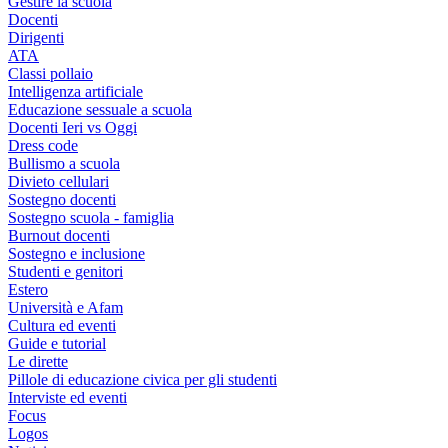
Gestire la scuola
Docenti
Dirigenti
ATA
Classi pollaio
Intelligenza artificiale
Educazione sessuale a scuola
Docenti Ieri vs Oggi
Dress code
Bullismo a scuola
Divieto cellulari
Sostegno docenti
Sostegno scuola - famiglia
Burnout docenti
Sostegno e inclusione
Studenti e genitori
Estero
Università e Afam
Cultura ed eventi
Guide e tutorial
Le dirette
Pillole di educazione civica per gli studenti
Interviste ed eventi
Focus
Logos