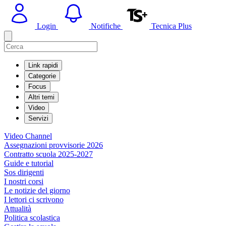
Login
Notifiche
Tecnica Plus
Link rapidi
Categorie
Focus
Altri temi
Video
Servizi
Video Channel
Assegnazioni provvisorie 2026
Contratto scuola 2025-2027
Guide e tutorial
Sos dirigenti
I nostri corsi
Le notizie del giorno
I lettori ci scrivono
Attualità
Politica scolastica