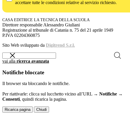
accettare tutte le condizioni relative al servizio richiesto.
CASA EDITRICE LA TECNICA DELLA SCUOLA
Direttore responsabile Alessandro Giuliani
Registrazione al tribunale di Catania n. 75 del 21 aprile 1949
P.IVA 02204360875
Sito Web sviluppato da
Digitrend S.r.l.
vai alla
ricerca avanzata
Notifiche bloccate
Il browser sta bloccando le notifiche.
Per riattivarle: clicca sul lucchetto vicino all’URL →
Notifiche →
Consenti
, quindi ricarica la pagina.
Ricarica pagina
Chiudi