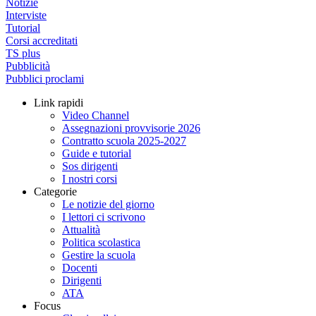
Notizie
Interviste
Tutorial
Corsi accreditati
TS plus
Pubblicità
Pubblici proclami
Link rapidi
Video Channel
Assegnazioni provvisorie 2026
Contratto scuola 2025-2027
Guide e tutorial
Sos dirigenti
I nostri corsi
Categorie
Le notizie del giorno
I lettori ci scrivono
Attualità
Politica scolastica
Gestire la scuola
Docenti
Dirigenti
ATA
Focus