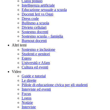
Classi pollaio
Intelligenza artificiale
Educazione sessuale a scuola
Docenti Ieri vs Oggi
Dress code
Bullismo a scuola
Divieto cellulari
Sostegno docenti
Sostegno scuola – famiglia
Burnout docenti
Altri temi
Sostegno e inclusione
Studenti e genitori
Estero
Università e Afam
Cultura ed eventi
Video
Guide e tutorial
Le dirette
Pillole di educazione civica per gli studenti
Interviste ed eventi
Focus
Logos
Notizie
Interviste