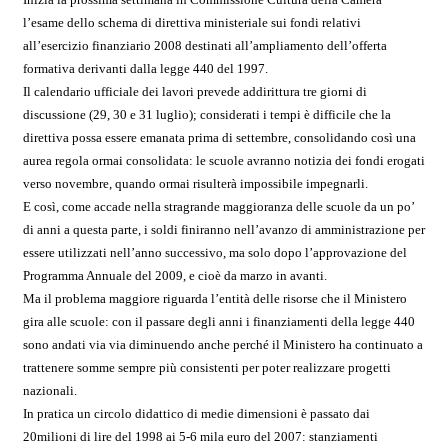
l’esame dello schema di direttiva ministeriale sui fondi relativi
all’esercizio finanziario 2008 destinati all’ampliamento dell’offerta
formativa derivanti dalla legge 440 del 1997.
Il calendario ufficiale dei lavori prevede addirittura tre giorni di
discussione (29, 30 e 31 luglio); considerati i tempi è difficile che la
direttiva possa essere emanata prima di settembre, consolidando così una
aurea regola ormai consolidata: le scuole avranno notizia dei fondi erogati
verso novembre, quando ormai risulterà impossibile impegnarli.
E così, come accade nella stragrande maggioranza delle scuole da un po’
di anni a questa parte, i soldi finiranno nell’avanzo di amministrazione per
essere utilizzati nell’anno successivo, ma solo dopo l’approvazione del
Programma Annuale del 2009, e cioè da marzo in avanti.
Ma il problema maggiore riguarda l’entità delle risorse che il Ministero
gira alle scuole: con il passare degli anni i finanziamenti della legge 440
sono andati via via diminuendo anche perché il Ministero ha continuato a
trattenere somme sempre più consistenti per poter realizzare progetti
nazionali.
In pratica un circolo didattico di medie dimensioni è passato dai
20milioni di lire del 1998 ai 5-6 mila euro del 2007: stanziamenti