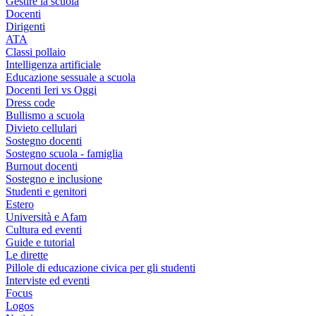
Gestire la scuola
Docenti
Dirigenti
ATA
Classi pollaio
Intelligenza artificiale
Educazione sessuale a scuola
Docenti Ieri vs Oggi
Dress code
Bullismo a scuola
Divieto cellulari
Sostegno docenti
Sostegno scuola - famiglia
Burnout docenti
Sostegno e inclusione
Studenti e genitori
Estero
Università e Afam
Cultura ed eventi
Guide e tutorial
Le dirette
Pillole di educazione civica per gli studenti
Interviste ed eventi
Focus
Logos