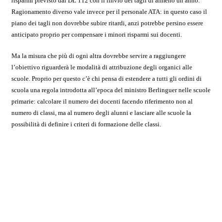
risparmi previsto dal DL 112 con il rinvio dei tagli di almeno un anno.
Ragionamento diverso vale invece per il personale ATA: in questo caso il
piano dei tagli non dovrebbe subire ritardi, anzi potrebbe persino essere
anticipato proprio per compensare i minori risparmi sui docenti.
Ma la misura che più di ogni altra dovrebbe servire a raggiungere
l’obiettivo riguarderà le modalità di attribuzione degli organici alle
scuole. Proprio per questo c’è chi pensa di estendere a tutti gli ordini di
scuola una regola introdotta all’epoca del ministro Berlinguer nelle scuole
primarie: calcolare il numero dei docenti facendo riferimento non al
numero di classi, ma al numero degli alunni e lasciare alle scuole la
possibilità di definire i criteri di formazione delle classi.