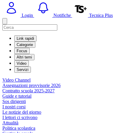
Login
Notifiche
Tecnica Plus
Link rapidi
Categorie
Focus
Altri temi
Video
Servizi
Video Channel
Assegnazioni provvisorie 2026
Contratto scuola 2025-2027
Guide e tutorial
Sos dirigenti
I nostri corsi
Le notizie del giorno
I lettori ci scrivono
Attualità
Politica scolastica