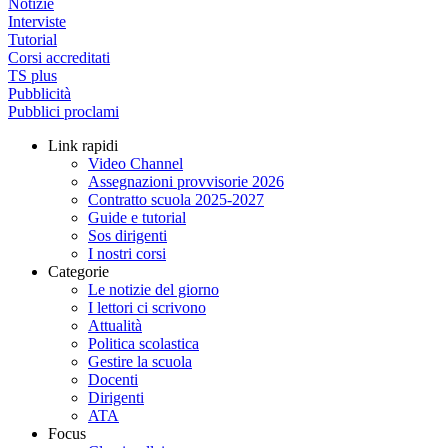
Notizie
Interviste
Tutorial
Corsi accreditati
TS plus
Pubblicità
Pubblici proclami
Link rapidi
Video Channel
Assegnazioni provvisorie 2026
Contratto scuola 2025-2027
Guide e tutorial
Sos dirigenti
I nostri corsi
Categorie
Le notizie del giorno
I lettori ci scrivono
Attualità
Politica scolastica
Gestire la scuola
Docenti
Dirigenti
ATA
Focus