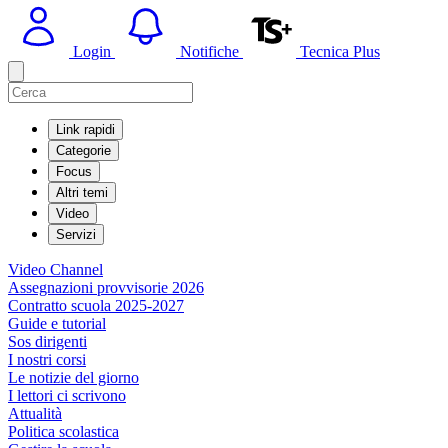
Login
Notifiche
Tecnica Plus
Link rapidi
Categorie
Focus
Altri temi
Video
Servizi
Video Channel
Assegnazioni provvisorie 2026
Contratto scuola 2025-2027
Guide e tutorial
Sos dirigenti
I nostri corsi
Le notizie del giorno
I lettori ci scrivono
Attualità
Politica scolastica