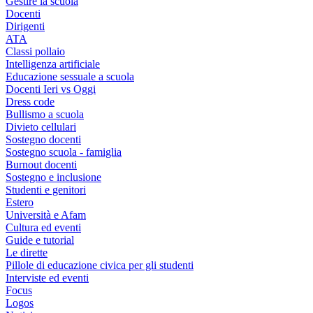
Gestire la scuola
Docenti
Dirigenti
ATA
Classi pollaio
Intelligenza artificiale
Educazione sessuale a scuola
Docenti Ieri vs Oggi
Dress code
Bullismo a scuola
Divieto cellulari
Sostegno docenti
Sostegno scuola - famiglia
Burnout docenti
Sostegno e inclusione
Studenti e genitori
Estero
Università e Afam
Cultura ed eventi
Guide e tutorial
Le dirette
Pillole di educazione civica per gli studenti
Interviste ed eventi
Focus
Logos