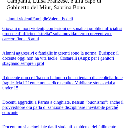
Campania, Luisa Franzese, e alla capo di
Gabinetto del Miur, Sabrina Bono.
alunni violenti
Famiglie
Valeria Fedeli
Giovani minori violenti, con lesioni personali ai pubblici ufficiali si
procede d’ufficio e “stretta” sulla movida: fermo preventivo e
carcere fino a 5 anni
Alunni aggressivi e famiglie ingerenti sono la norma, Eurispes: il
docente oggi non ha vita facile. Costarelli (Anp): per i genitori
sbagliano sempre i prof
Il docente non ce l’ha con l’alunno che ha tentato di accoltellarlo: è
fragile. Ma l’11enne non si dice pentito. Valditara: stop social a
under 15
Docenti aggrediti a Parma a cinghiate, nessun “buonismo”: anche il
provveditore ora parla di sanzione disciplinare inevitabile perché
educante
Docenti presi a cinghiate dagli studenti, emblema del fallimento