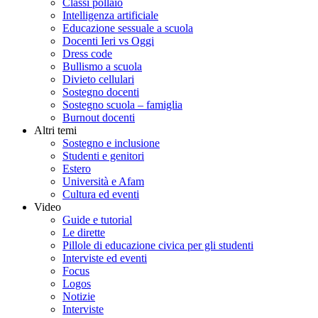
Classi pollaio
Intelligenza artificiale
Educazione sessuale a scuola
Docenti Ieri vs Oggi
Dress code
Bullismo a scuola
Divieto cellulari
Sostegno docenti
Sostegno scuola – famiglia
Burnout docenti
Altri temi
Sostegno e inclusione
Studenti e genitori
Estero
Università e Afam
Cultura ed eventi
Video
Guide e tutorial
Le dirette
Pillole di educazione civica per gli studenti
Interviste ed eventi
Focus
Logos
Notizie
Interviste