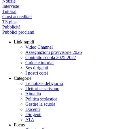
Notizie
Interviste
Tutorial
Corsi accreditati
TS plus
Pubblicità
Pubblici proclami
Link rapidi
Video Channel
Assegnazioni provvisorie 2026
Contratto scuola 2025-2027
Guide e tutorial
Sos dirigenti
I nostri corsi
Categorie
Le notizie del giorno
I lettori ci scrivono
Attualità
Politica scolastica
Gestire la scuola
Docenti
Dirigenti
ATA
Focus