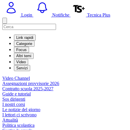
Login
Notifiche
Tecnica Plus
Link rapidi
Categorie
Focus
Altri temi
Video
Servizi
Video Channel
Assegnazioni provvisorie 2026
Contratto scuola 2025-2027
Guide e tutorial
Sos dirigenti
I nostri corsi
Le notizie del giorno
I lettori ci scrivono
Attualità
Politica scolastica