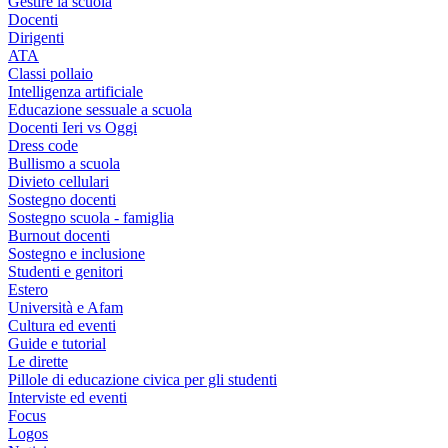
Gestire la scuola
Docenti
Dirigenti
ATA
Classi pollaio
Intelligenza artificiale
Educazione sessuale a scuola
Docenti Ieri vs Oggi
Dress code
Bullismo a scuola
Divieto cellulari
Sostegno docenti
Sostegno scuola - famiglia
Burnout docenti
Sostegno e inclusione
Studenti e genitori
Estero
Università e Afam
Cultura ed eventi
Guide e tutorial
Le dirette
Pillole di educazione civica per gli studenti
Interviste ed eventi
Focus
Logos