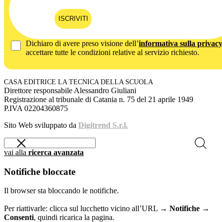
ISCRIVITI
Dichiaro di avere preso visione dell’
informativa sulla privac
accettare tutte le condizioni relative al servizio richiesto.
CASA EDITRICE LA TECNICA DELLA SCUOLA
Direttore responsabile Alessandro Giuliani
Registrazione al tribunale di Catania n. 75 del 21 aprile 1949
P.IVA 02204360875
Sito Web sviluppato da
Digitrend S.r.l.
vai alla
ricerca avanzata
Notifiche bloccate
Il browser sta bloccando le notifiche.
Per riattivarle: clicca sul lucchetto vicino all’URL →
Notifiche →
Consenti
, quindi ricarica la pagina.