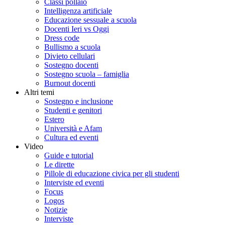
Classi pollaio
Intelligenza artificiale
Educazione sessuale a scuola
Docenti Ieri vs Oggi
Dress code
Bullismo a scuola
Divieto cellulari
Sostegno docenti
Sostegno scuola – famiglia
Burnout docenti
Altri temi
Sostegno e inclusione
Studenti e genitori
Estero
Università e Afam
Cultura ed eventi
Video
Guide e tutorial
Le dirette
Pillole di educazione civica per gli studenti
Interviste ed eventi
Focus
Logos
Notizie
Interviste