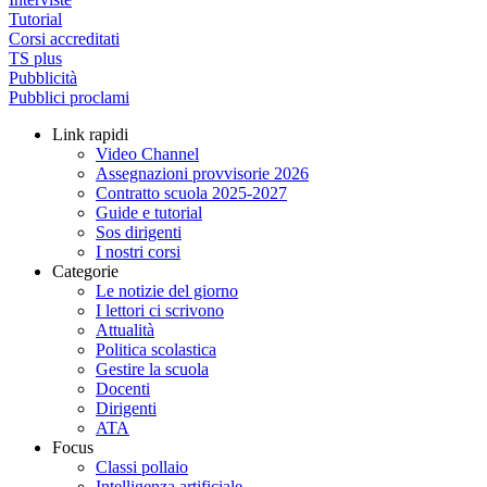
Tutorial
Corsi accreditati
TS plus
Pubblicità
Pubblici proclami
Link rapidi
Video Channel
Assegnazioni provvisorie 2026
Contratto scuola 2025-2027
Guide e tutorial
Sos dirigenti
I nostri corsi
Categorie
Le notizie del giorno
I lettori ci scrivono
Attualità
Politica scolastica
Gestire la scuola
Docenti
Dirigenti
ATA
Focus
Classi pollaio
Intelligenza artificiale