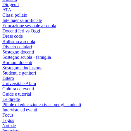
Dirigenti
ATA
Classi pollaio
Intelligenza artificiale
Educazione sessuale a scuola
Docenti Ieri vs Oggi
Dress code
Bullismo a scuola
Divieto cellulari
Sostegno docenti
Sostegno scuola - famiglia
Burnout docenti
Sostegno e inclusione
Studenti e genitori
Estero
Università e Afam
Cultura ed eventi
Guide e tutorial
Le dirette
Pillole di educazione civica per gli studenti
Interviste ed eventi
Focus
Logos
Notizie
Interviste