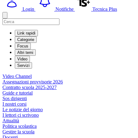
Login
Notifiche
Tecnica Plus
Link rapidi
Categorie
Focus
Altri temi
Video
Servizi
Video Channel
Assegnazioni provvisorie 2026
Contratto scuola 2025-2027
Guide e tutorial
Sos dirigenti
I nostri corsi
Le notizie del giorno
I lettori ci scrivono
Attualità
Politica scolastica
Gestire la scuola
Docenti