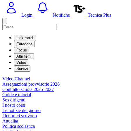
Login
Notifiche
Tecnica Plus
Link rapidi
Categorie
Focus
Altri temi
Video
Servizi
Video Channel
Assegnazioni provvisorie 2026
Contratto scuola 2025-2027
Guide e tutorial
Sos dirigenti
I nostri corsi
Le notizie del giorno
I lettori ci scrivono
Attualità
Politica scolastica