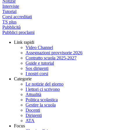
Notizie
Interviste
Tutorial
Corsi accreditati
TS plus
Pubblicità
Pubblici proclami
Link rapidi
Video Channel
Assegnazioni provvisorie 2026
Contratto scuola 2025-2027
Guide e tutorial
Sos dirigenti
I nostri corsi
Categorie
Le notizie del giorno
I lettori ci scrivono
Attualità
Politica scolastica
Gestire la scuola
Docenti
Dirigenti
ATA
Focus