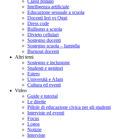
Classi pollaio
Intelligenza artificiale
Educazione sessuale a scuola
Docenti Ieri vs Oggi
Dress code
Bullismo a scuola
Divieto cellulari
Sostegno docenti
Sostegno scuola – famiglia
Burnout docenti
Altri temi
Sostegno e inclusione
Studenti e genitori
Estero
Università e Afam
Cultura ed eventi
Video
Guide e tutorial
Le dirette
Pillole di educazione civica per gli studenti
Interviste ed eventi
Focus
Logos
Notizie
Interviste