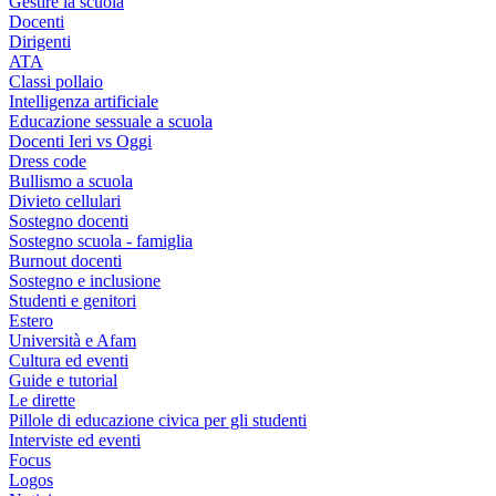
Gestire la scuola
Docenti
Dirigenti
ATA
Classi pollaio
Intelligenza artificiale
Educazione sessuale a scuola
Docenti Ieri vs Oggi
Dress code
Bullismo a scuola
Divieto cellulari
Sostegno docenti
Sostegno scuola - famiglia
Burnout docenti
Sostegno e inclusione
Studenti e genitori
Estero
Università e Afam
Cultura ed eventi
Guide e tutorial
Le dirette
Pillole di educazione civica per gli studenti
Interviste ed eventi
Focus
Logos