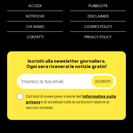
ACCEDI
PUBBLICITÀ
NOTIFICHE
DISCLAIMER
CHI SIAMO
COOKIES POLICY
CONTATTI
PRIVACY POLICY
Iscriviti alla newsletter giornaliera.
Ogni sera riceverai le notizie gratis!
ISCRIVITI
Dichiaro di avere preso visione dell’
informativa sulla
privacy
e di accettare tutte le condizioni relative al
servizio richiesto.