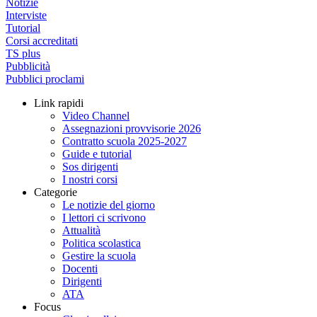
Notizie
Interviste
Tutorial
Corsi accreditati
TS plus
Pubblicità
Pubblici proclami
Link rapidi
Video Channel
Assegnazioni provvisorie 2026
Contratto scuola 2025-2027
Guide e tutorial
Sos dirigenti
I nostri corsi
Categorie
Le notizie del giorno
I lettori ci scrivono
Attualità
Politica scolastica
Gestire la scuola
Docenti
Dirigenti
ATA
Focus