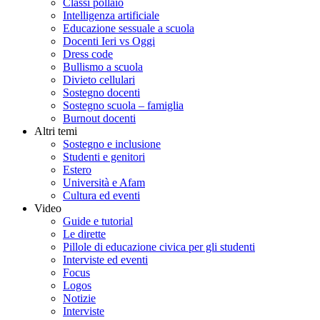
Classi pollaio
Intelligenza artificiale
Educazione sessuale a scuola
Docenti Ieri vs Oggi
Dress code
Bullismo a scuola
Divieto cellulari
Sostegno docenti
Sostegno scuola – famiglia
Burnout docenti
Altri temi
Sostegno e inclusione
Studenti e genitori
Estero
Università e Afam
Cultura ed eventi
Video
Guide e tutorial
Le dirette
Pillole di educazione civica per gli studenti
Interviste ed eventi
Focus
Logos
Notizie
Interviste