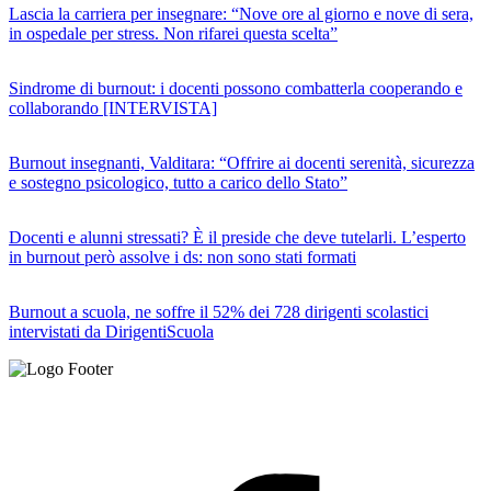
Lascia la carriera per insegnare: “Nove ore al giorno e nove di sera,
in ospedale per stress. Non rifarei questa scelta”
Sindrome di burnout: i docenti possono combatterla cooperando e
collaborando [INTERVISTA]
Burnout insegnanti, Valditara: “Offrire ai docenti serenità, sicurezza
e sostegno psicologico, tutto a carico dello Stato”
Docenti e alunni stressati? È il preside che deve tutelarli. L’esperto
in burnout però assolve i ds: non sono stati formati
Burnout a scuola, ne soffre il 52% dei 728 dirigenti scolastici
intervistati da DirigentiScuola