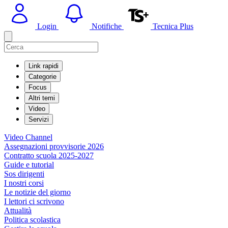
Login
Notifiche
Tecnica Plus
Link rapidi
Categorie
Focus
Altri temi
Video
Servizi
Video Channel
Assegnazioni provvisorie 2026
Contratto scuola 2025-2027
Guide e tutorial
Sos dirigenti
I nostri corsi
Le notizie del giorno
I lettori ci scrivono
Attualità
Politica scolastica