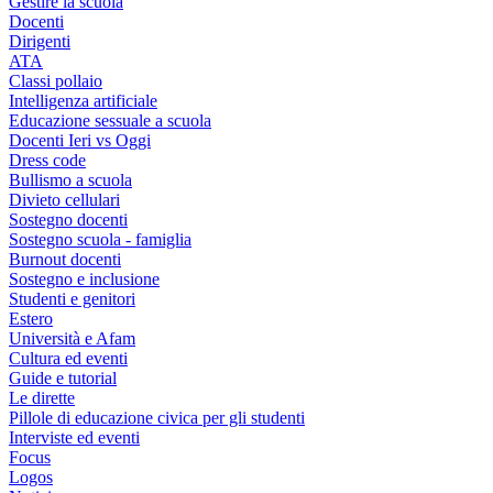
Gestire la scuola
Docenti
Dirigenti
ATA
Classi pollaio
Intelligenza artificiale
Educazione sessuale a scuola
Docenti Ieri vs Oggi
Dress code
Bullismo a scuola
Divieto cellulari
Sostegno docenti
Sostegno scuola - famiglia
Burnout docenti
Sostegno e inclusione
Studenti e genitori
Estero
Università e Afam
Cultura ed eventi
Guide e tutorial
Le dirette
Pillole di educazione civica per gli studenti
Interviste ed eventi
Focus
Logos