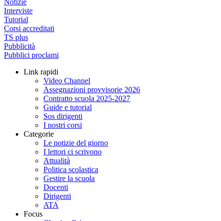
Notizie
Interviste
Tutorial
Corsi accreditati
TS plus
Pubblicità
Pubblici proclami
Link rapidi
Video Channel
Assegnazioni provvisorie 2026
Contratto scuola 2025-2027
Guide e tutorial
Sos dirigenti
I nostri corsi
Categorie
Le notizie del giorno
I lettori ci scrivono
Attualità
Politica scolastica
Gestire la scuola
Docenti
Dirigenti
ATA
Focus