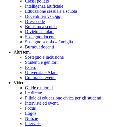
Classi pollaio
Intelligenza artificiale
Educazione sessuale a scuola
Docenti Ieri vs Oggi
Dress code
Bullismo a scuola
Divieto cellulari
Sostegno docenti
Sostegno scuola – famiglia
Burnout docenti
Altri temi
Sostegno e inclusione
Studenti e genitori
Estero
Università e Afam
Cultura ed eventi
Video
Guide e tutorial
Le dirette
Pillole di educazione civica per gli studenti
Interviste ed eventi
Focus
Logos
Notizie
Interviste