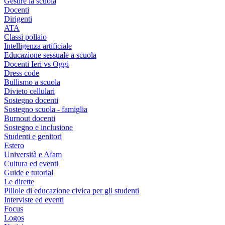
Gestire la scuola
Docenti
Dirigenti
ATA
Classi pollaio
Intelligenza artificiale
Educazione sessuale a scuola
Docenti Ieri vs Oggi
Dress code
Bullismo a scuola
Divieto cellulari
Sostegno docenti
Sostegno scuola - famiglia
Burnout docenti
Sostegno e inclusione
Studenti e genitori
Estero
Università e Afam
Cultura ed eventi
Guide e tutorial
Le dirette
Pillole di educazione civica per gli studenti
Interviste ed eventi
Focus
Logos