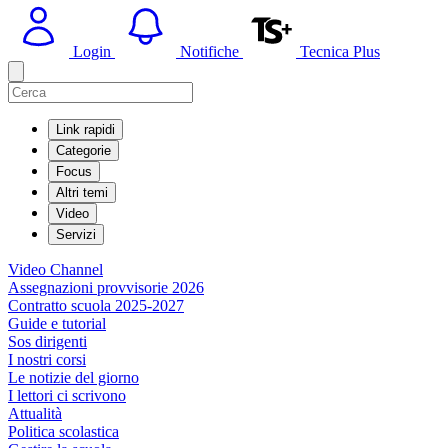
Login
Notifiche
Tecnica Plus
Link rapidi
Categorie
Focus
Altri temi
Video
Servizi
Video Channel
Assegnazioni provvisorie 2026
Contratto scuola 2025-2027
Guide e tutorial
Sos dirigenti
I nostri corsi
Le notizie del giorno
I lettori ci scrivono
Attualità
Politica scolastica