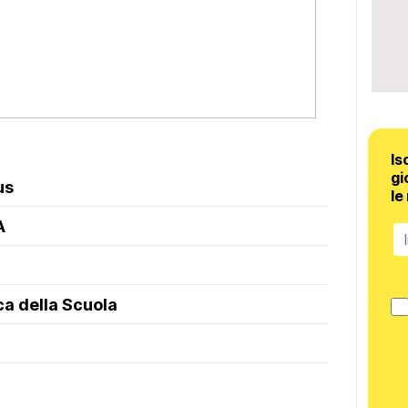
Is
gi
us
le
A
ca della Scuola