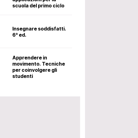
scuola del primo ciclo
Il latino alle me
metodo Ørberg.
Insegnare soddisfatti.
6ª ed.
Accoglienza: i
utili per avviar
Apprendere in
scolastico. 5ª 
movimento. Tecniche
per coinvolgere gli
studenti