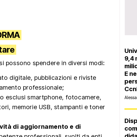
FORMA
tare
Univ
9,4 
si possono spendere in diversi modi:
mili
E ne
ato digitale, pubblicazioni e riviste
pers
namento professionale;
Ccn
o esclusi smartphone, fotocamere,
Alessa
tori, memorie USB, stampanti e toner
Disp
ività di aggiornamento e di
com
dida
etenze professionali, svolti da enti