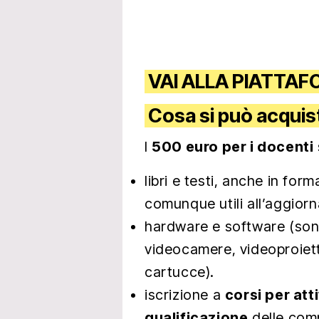
VAI ALLA PIATTA
Cosa si può acquis
I
500 euro per i docenti
libri e testi, anche in form
comunque utili all’aggior
hardware e software (son
videocamere, videoproiet
cartucce).
iscrizione a
corsi per att
qualificazione
delle comp