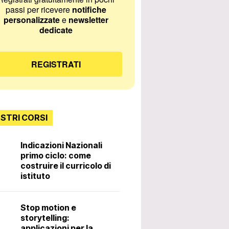
passi per ricevere
notifiche
personalizzate
e
newsletter
dedicate
REGISTRATI
OSTRI CORSI
Indicazioni Nazionali
primo ciclo: come
Incontri con lo
costruire il curricolo di
istituto
Diritti e doveri 
Stop motion e
docente. 3ª ed
storytelling:
applicazioni per la