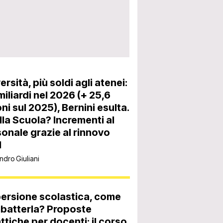
ersità, più soldi agli atenei:
miliardi nel 2026 (+ 25,6
oni sul 2025), Bernini esulta.
lla Scuola? Incrementi al
onale grazie al rinnovo
l
ndro Giuliani
ersione scolastica, come
batterla? Proposte
ttiche per docenti: il corso