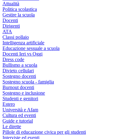
Attualità
Politica scolastica
Gestire la scuola
Docenti
Dirigenti
ATA
Classi pollaio
Intelligenza artificiale
Educazione sessuale a scuola
Docenti Ieri vs Oggi
Dress code
Bullismo a scuola
Divieto cellulari
Sostegno docenti
Sostegno scuola - famiglia
Burnout docenti
Sostegno e inclusione
Studenti e genitori
Estero
Università e Afam
Cultura ed eventi
Guide e tutorial
Le dirette
Pillole di educazione civica per gli studenti
Interviste ed eventi