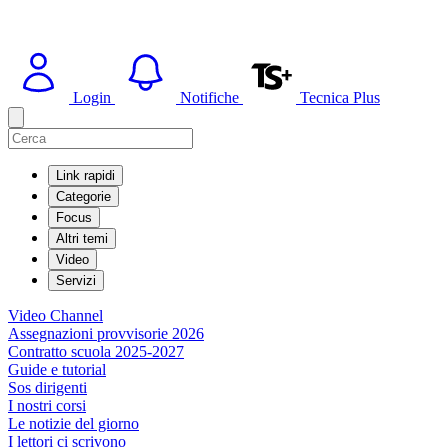
Login
Notifiche
Tecnica Plus
Link rapidi
Categorie
Focus
Altri temi
Video
Servizi
Video Channel
Assegnazioni provvisorie 2026
Contratto scuola 2025-2027
Guide e tutorial
Sos dirigenti
I nostri corsi
Le notizie del giorno
I lettori ci scrivono