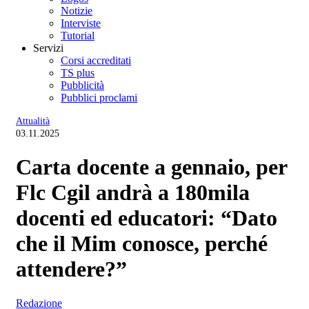
Notizie
Interviste
Tutorial
Servizi
Corsi accreditati
TS plus
Pubblicità
Pubblici proclami
Attualità
03.11.2025
Carta docente a gennaio, per
Flc Cgil andrà a 180mila
docenti ed educatori: “Dato
che il Mim conosce, perché
attendere?”
Redazione