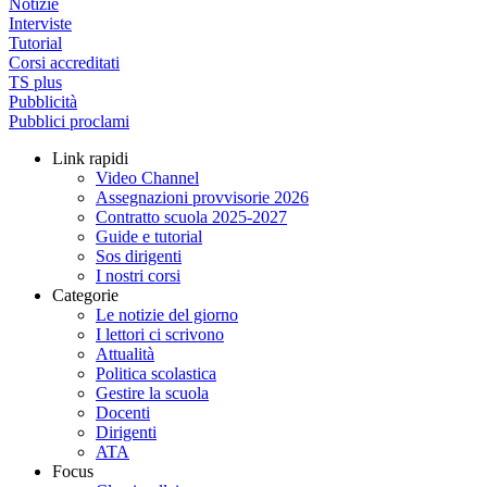
Notizie
Interviste
Tutorial
Corsi accreditati
TS plus
Pubblicità
Pubblici proclami
Link rapidi
Video Channel
Assegnazioni provvisorie 2026
Contratto scuola 2025-2027
Guide e tutorial
Sos dirigenti
I nostri corsi
Categorie
Le notizie del giorno
I lettori ci scrivono
Attualità
Politica scolastica
Gestire la scuola
Docenti
Dirigenti
ATA
Focus