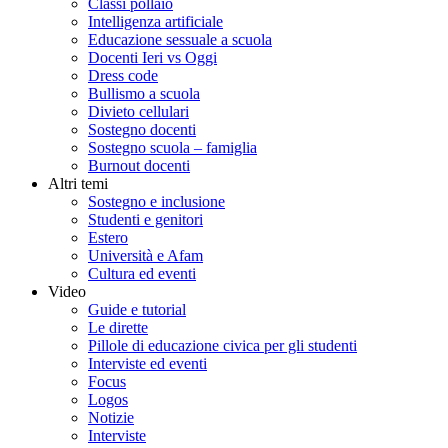
Classi pollaio
Intelligenza artificiale
Educazione sessuale a scuola
Docenti Ieri vs Oggi
Dress code
Bullismo a scuola
Divieto cellulari
Sostegno docenti
Sostegno scuola – famiglia
Burnout docenti
Altri temi
Sostegno e inclusione
Studenti e genitori
Estero
Università e Afam
Cultura ed eventi
Video
Guide e tutorial
Le dirette
Pillole di educazione civica per gli studenti
Interviste ed eventi
Focus
Logos
Notizie
Interviste