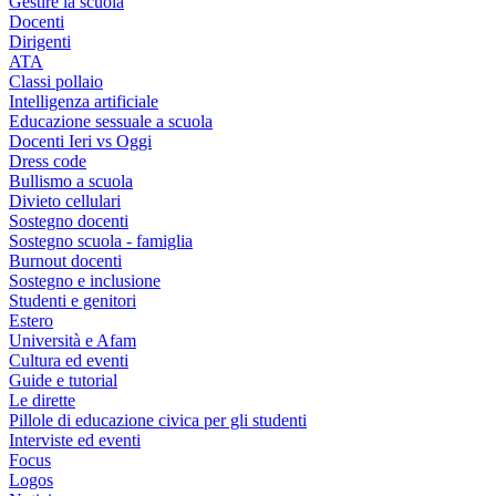
Gestire la scuola
Docenti
Dirigenti
ATA
Classi pollaio
Intelligenza artificiale
Educazione sessuale a scuola
Docenti Ieri vs Oggi
Dress code
Bullismo a scuola
Divieto cellulari
Sostegno docenti
Sostegno scuola - famiglia
Burnout docenti
Sostegno e inclusione
Studenti e genitori
Estero
Università e Afam
Cultura ed eventi
Guide e tutorial
Le dirette
Pillole di educazione civica per gli studenti
Interviste ed eventi
Focus
Logos