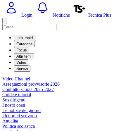
Login
Notifiche
Tecnica Plus
Link rapidi
Categorie
Focus
Altri temi
Video
Servizi
Video Channel
Assegnazioni provvisorie 2026
Contratto scuola 2025-2027
Guide e tutorial
Sos dirigenti
I nostri corsi
Le notizie del giorno
I lettori ci scrivono
Attualità
Politica scolastica