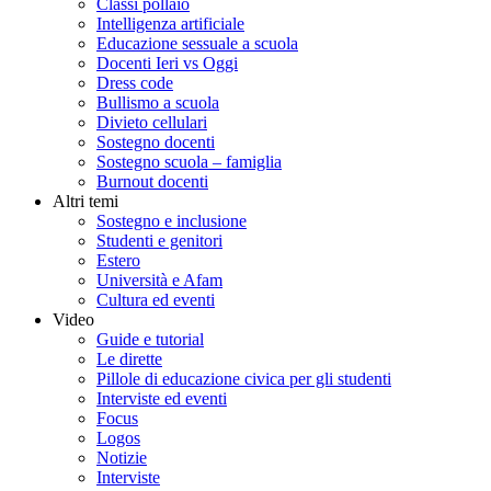
Classi pollaio
Intelligenza artificiale
Educazione sessuale a scuola
Docenti Ieri vs Oggi
Dress code
Bullismo a scuola
Divieto cellulari
Sostegno docenti
Sostegno scuola – famiglia
Burnout docenti
Altri temi
Sostegno e inclusione
Studenti e genitori
Estero
Università e Afam
Cultura ed eventi
Video
Guide e tutorial
Le dirette
Pillole di educazione civica per gli studenti
Interviste ed eventi
Focus
Logos
Notizie
Interviste