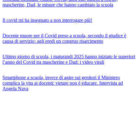
mascherine, Dad, le misure che hanno cambiato la scuola
Il covid mi ha insegnato a non interrogare più!
Docente muore per il Covid preso a scuola, secondo il giudice è
causa di servizio: agli eredi un congruo risarcimento
Ultimo giorno di scuola, i maturandi 2025 hanno iniziato le superiori
l’anno del Covid tra mascherine e Dad: i video virali
Smartphone a scuola, invece di agire sui genitori il Ministero
complica la vita ai docenti: vietare non è educare. Intervista ad
Angela Nava