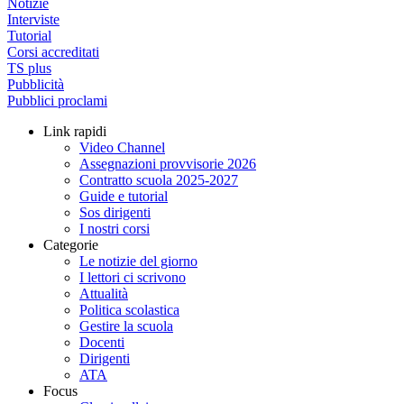
Notizie
Interviste
Tutorial
Corsi accreditati
TS plus
Pubblicità
Pubblici proclami
Link rapidi
Video Channel
Assegnazioni provvisorie 2026
Contratto scuola 2025-2027
Guide e tutorial
Sos dirigenti
I nostri corsi
Categorie
Le notizie del giorno
I lettori ci scrivono
Attualità
Politica scolastica
Gestire la scuola
Docenti
Dirigenti
ATA
Focus