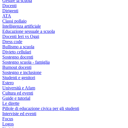
Gestire la scuola
Docenti
Dirigenti
ATA
Classi pollaio
Intelligenza artificiale
Educazione sessuale a scuola
Docenti Ieri vs Oggi
Dress code
Bullismo a scuola
Divieto cellulari
Sostegno docenti
Sostegno scuola - famiglia
Burnout docenti
Sostegno e inclusione
Studenti e genitori
Estero
Università e Afam
Cultura ed eventi
Guide e tutorial
Le dirette
Pillole di educazione civica per gli studenti
Interviste ed eventi
Focus
Logos