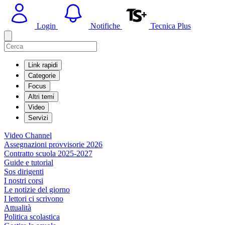
Login
Notifiche
Tecnica Plus
Link rapidi
Categorie
Focus
Altri temi
Video
Servizi
Video Channel
Assegnazioni provvisorie 2026
Contratto scuola 2025-2027
Guide e tutorial
Sos dirigenti
I nostri corsi
Le notizie del giorno
I lettori ci scrivono
Attualità
Politica scolastica