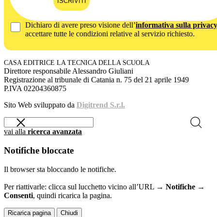
ISCRIVITI
Dichiaro di avere preso visione dell’
informativa sulla privac
accettare tutte le condizioni relative al servizio richiesto.
CASA EDITRICE LA TECNICA DELLA SCUOLA
Direttore responsabile Alessandro Giuliani
Registrazione al tribunale di Catania n. 75 del 21 aprile 1949
P.IVA 02204360875
Sito Web sviluppato da
Digitrend S.r.l.
vai alla
ricerca avanzata
Notifiche bloccate
Il browser sta bloccando le notifiche.
Per riattivarle: clicca sul lucchetto vicino all’URL →
Notifiche →
Consenti
, quindi ricarica la pagina.
Ricarica pagina
Chiudi