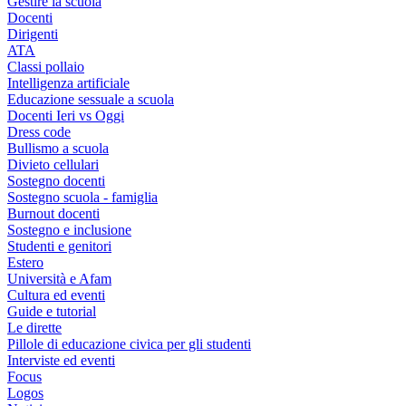
Gestire la scuola
Docenti
Dirigenti
ATA
Classi pollaio
Intelligenza artificiale
Educazione sessuale a scuola
Docenti Ieri vs Oggi
Dress code
Bullismo a scuola
Divieto cellulari
Sostegno docenti
Sostegno scuola - famiglia
Burnout docenti
Sostegno e inclusione
Studenti e genitori
Estero
Università e Afam
Cultura ed eventi
Guide e tutorial
Le dirette
Pillole di educazione civica per gli studenti
Interviste ed eventi
Focus
Logos