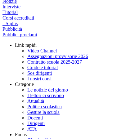
Notizie
Interviste
Tutorial
Corsi accreditati
TS plus
Pubblicità
Pubblici proclami
Link rapidi
Video Channel
Assegnazioni provvisorie 2026
Contratto scuola 2025-2027
Guide e tutorial
Sos dirigenti
I nostri corsi
Categorie
Le notizie del giorno
I lettori ci scrivono
Attualità
Politica scolastica
Gestire la scuola
Docenti
Dirigenti
ATA
Focus