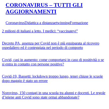
CORONAVIRUS – TUTTI GLI
AGGIORNAMENTI
Coronavirus
Didattica a distanza
etwinning
Formazione
2 milioni di italiani a letto. I medici: “vaccinatevi”
Decreto PA, assenza per Covid non è più equiparata al ricovero
ospedaliero ed è conteggiata nel periodo di comporto
Covid, casi in aumento: come comportarsi in caso di positività o se
si entra in contatto con persone positive?
Covid-19, Bassetti: lockdown troppo lungo, tener chiuse le scuole
dopo maggio è stato un errore
Norovirus, 150 contagi in una scuola tra alunni e docenti. Le regole
d’igiene anti Covid sono state ormai abbandonate?