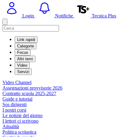
Login
Notifiche
Tecnica Plus
Link rapidi
Categorie
Focus
Altri temi
Video
Servizi
Video Channel
Assegnazioni provvisorie 2026
Contratto scuola 2025-2027
Guide e tutorial
Sos dirigenti
I nostri corsi
Le notizie del giorno
I lettori ci scrivono
Attualità
Politica scolastica