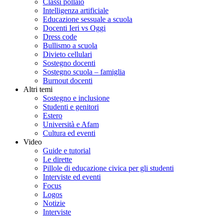
Classi pollaio
Intelligenza artificiale
Educazione sessuale a scuola
Docenti Ieri vs Oggi
Dress code
Bullismo a scuola
Divieto cellulari
Sostegno docenti
Sostegno scuola – famiglia
Burnout docenti
Altri temi
Sostegno e inclusione
Studenti e genitori
Estero
Università e Afam
Cultura ed eventi
Video
Guide e tutorial
Le dirette
Pillole di educazione civica per gli studenti
Interviste ed eventi
Focus
Logos
Notizie
Interviste