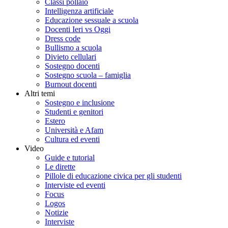
Classi pollaio
Intelligenza artificiale
Educazione sessuale a scuola
Docenti Ieri vs Oggi
Dress code
Bullismo a scuola
Divieto cellulari
Sostegno docenti
Sostegno scuola – famiglia
Burnout docenti
Altri temi
Sostegno e inclusione
Studenti e genitori
Estero
Università e Afam
Cultura ed eventi
Video
Guide e tutorial
Le dirette
Pillole di educazione civica per gli studenti
Interviste ed eventi
Focus
Logos
Notizie
Interviste