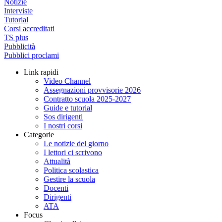
Notizie
Interviste
Tutorial
Corsi accreditati
TS plus
Pubblicità
Pubblici proclami
Link rapidi
Video Channel
Assegnazioni provvisorie 2026
Contratto scuola 2025-2027
Guide e tutorial
Sos dirigenti
I nostri corsi
Categorie
Le notizie del giorno
I lettori ci scrivono
Attualità
Politica scolastica
Gestire la scuola
Docenti
Dirigenti
ATA
Focus