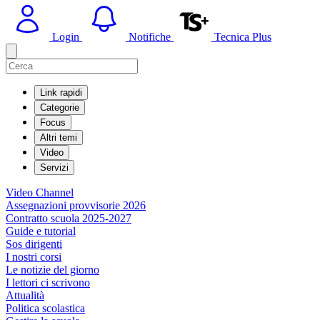
Login
Notifiche
Tecnica Plus
Link rapidi
Categorie
Focus
Altri temi
Video
Servizi
Video Channel
Assegnazioni provvisorie 2026
Contratto scuola 2025-2027
Guide e tutorial
Sos dirigenti
I nostri corsi
Le notizie del giorno
I lettori ci scrivono
Attualità
Politica scolastica