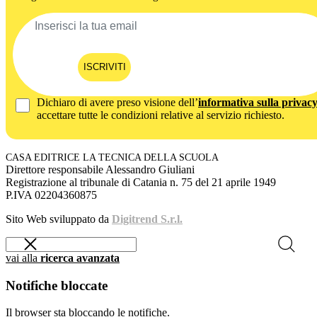
ISCRIVITI
Dichiaro di avere preso visione dell’
informativa sulla privac
accettare tutte le condizioni relative al servizio richiesto.
CASA EDITRICE LA TECNICA DELLA SCUOLA
Direttore responsabile Alessandro Giuliani
Registrazione al tribunale di Catania n. 75 del 21 aprile 1949
P.IVA 02204360875
Sito Web sviluppato da
Digitrend S.r.l.
vai alla
ricerca avanzata
Notifiche bloccate
Il browser sta bloccando le notifiche.