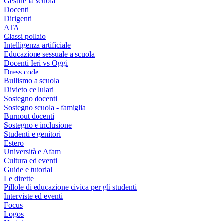
Gestire la scuola
Docenti
Dirigenti
ATA
Classi pollaio
Intelligenza artificiale
Educazione sessuale a scuola
Docenti Ieri vs Oggi
Dress code
Bullismo a scuola
Divieto cellulari
Sostegno docenti
Sostegno scuola - famiglia
Burnout docenti
Sostegno e inclusione
Studenti e genitori
Estero
Università e Afam
Cultura ed eventi
Guide e tutorial
Le dirette
Pillole di educazione civica per gli studenti
Interviste ed eventi
Focus
Logos