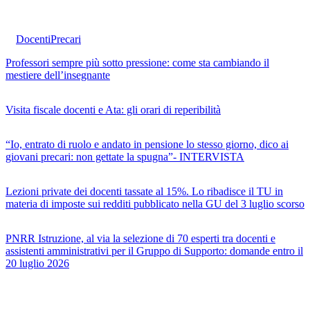
Docenti
Precari
Professori sempre più sotto pressione: come sta cambiando il
mestiere dell’insegnante
Visita fiscale docenti e Ata: gli orari di reperibilità
“Io, entrato di ruolo e andato in pensione lo stesso giorno, dico ai
giovani precari: non gettate la spugna”- INTERVISTA
Lezioni private dei docenti tassate al 15%. Lo ribadisce il TU in
materia di imposte sui redditi pubblicato nella GU del 3 luglio scorso
PNRR Istruzione, al via la selezione di 70 esperti tra docenti e
assistenti amministrativi per il Gruppo di Supporto: domande entro il
20 luglio 2026