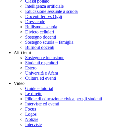
Classi pollaio
Intelligenza artificiale
Educazione sessuale a scuola
Docenti Ieri vs Oggi
Dress code
Bullismo a scuola
Divieto cellulari
Sostegno docenti
Sostegno scuola – famiglia
Burnout docenti
Altri temi
Sostegno e inclusione
Studenti e genitori
Estero
Università e Afam
Cultura ed eventi
Video
Guide e tutorial
Le dirette
Pillole di educazione civica per gli studenti
Interviste ed eventi
Focus
Logos
Notizie
Interviste