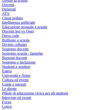
Gestire la scuola
Docenti
Dirigenti
ATA
Classi pollaio
Intelligenza artificiale
Educazione sessuale a scuola
Docenti Ieri vs Oggi
Dress code
Bullismo a scuola
Divieto cellulari
Sostegno docenti
Sostegno scuola - famiglia
Burnout docenti
Sostegno e inclusione
Studenti e genitori
Estero
Università e Afam
Cultura ed eventi
Guide e tutorial
Le dirette
Pillole di educazione civica per gli studenti
Interviste ed eventi
Focus
Logos