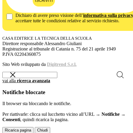
ISCRIVITI
Dichiaro di avere preso visione dell’
informativa sulla privac
accettare tutte le condizioni relative al servizio richiesto.
CASA EDITRICE LA TECNICA DELLA SCUOLA
Direttore responsabile Alessandro Giuliani
Registrazione al tribunale di Catania n. 75 del 21 aprile 1949
P.IVA 02204360875
Sito Web sviluppato da
Digitrend S.r.l.
vai alla
ricerca avanzata
Notifiche bloccate
Il browser sta bloccando le notifiche.
Per riattivarle: clicca sul lucchetto vicino all’URL →
Notifiche →
Consenti
, quindi ricarica la pagina.
Ricarica pagina
Chiudi