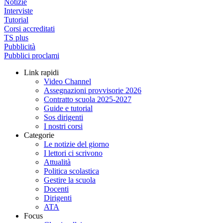
Notizie
Interviste
Tutorial
Corsi accreditati
TS plus
Pubblicità
Pubblici proclami
Link rapidi
Video Channel
Assegnazioni provvisorie 2026
Contratto scuola 2025-2027
Guide e tutorial
Sos dirigenti
I nostri corsi
Categorie
Le notizie del giorno
I lettori ci scrivono
Attualità
Politica scolastica
Gestire la scuola
Docenti
Dirigenti
ATA
Focus