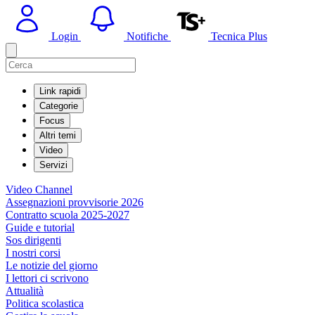
Login
Notifiche
Tecnica Plus
Link rapidi
Categorie
Focus
Altri temi
Video
Servizi
Video Channel
Assegnazioni provvisorie 2026
Contratto scuola 2025-2027
Guide e tutorial
Sos dirigenti
I nostri corsi
Le notizie del giorno
I lettori ci scrivono
Attualità
Politica scolastica