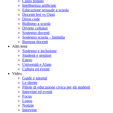
Classi pollaio
Intelligenza artificiale
Educazione sessuale a scuola
Docenti Ieri vs Oggi
Dress code
Bullismo a scuola
Divieto cellulari
Sostegno docenti
Sostegno scuola – famiglia
Burnout docenti
Altri temi
Sostegno e inclusione
Studenti e genitori
Estero
Università e Afam
Cultura ed eventi
Video
Guide e tutorial
Le dirette
Pillole di educazione civica per gli studenti
Interviste ed eventi
Focus
Logos
Notizie
Interviste