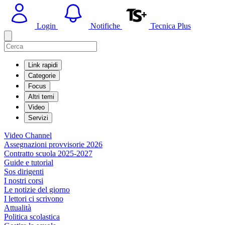
Login
Notifiche
Tecnica Plus
Link rapidi
Categorie
Focus
Altri temi
Video
Servizi
Video Channel
Assegnazioni provvisorie 2026
Contratto scuola 2025-2027
Guide e tutorial
Sos dirigenti
I nostri corsi
Le notizie del giorno
I lettori ci scrivono
Attualità
Politica scolastica