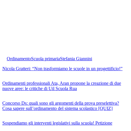
Ordinamento
Scuola primaria
Stefania Giannini
Nicola Gratteri: “Non trasformiamo le scuole in un progettificio!”
Ordinamenti professionali Ata, Aran propone la creazione di due
nuove aree: le critiche di Uil Scuola Rua
Concorso Ds: quali sono gli argomenti della prova preselettiva?
Cosa sapere sull’ordinamento del sistema scolastico [QUIZ]
Sospendiamo gli interventi legislativi sulla scuola! Petizione