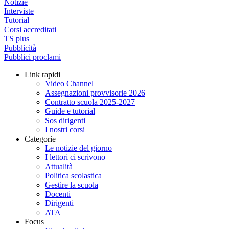
Notizie
Interviste
Tutorial
Corsi accreditati
TS plus
Pubblicità
Pubblici proclami
Link rapidi
Video Channel
Assegnazioni provvisorie 2026
Contratto scuola 2025-2027
Guide e tutorial
Sos dirigenti
I nostri corsi
Categorie
Le notizie del giorno
I lettori ci scrivono
Attualità
Politica scolastica
Gestire la scuola
Docenti
Dirigenti
ATA
Focus