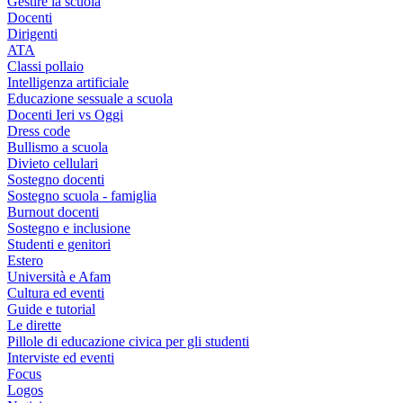
Gestire la scuola
Docenti
Dirigenti
ATA
Classi pollaio
Intelligenza artificiale
Educazione sessuale a scuola
Docenti Ieri vs Oggi
Dress code
Bullismo a scuola
Divieto cellulari
Sostegno docenti
Sostegno scuola - famiglia
Burnout docenti
Sostegno e inclusione
Studenti e genitori
Estero
Università e Afam
Cultura ed eventi
Guide e tutorial
Le dirette
Pillole di educazione civica per gli studenti
Interviste ed eventi
Focus
Logos