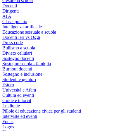
Gestire la scuola
Docenti
Dirigenti
ATA
Classi pollaio
Intelligenza artificiale
Educazione sessuale a scuola
Docenti Ieri vs Oggi
Dress code
Bullismo a scuola
Divieto cellulari
Sostegno docenti
Sostegno scuola - famiglia
Burnout docenti
Sostegno e inclusione
Studenti e genitori
Estero
Università e Afam
Cultura ed eventi
Guide e tutorial
Le dirette
Pillole di educazione civica per gli studenti
Interviste ed eventi
Focus
Logos