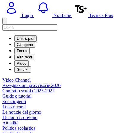
Login
Notifiche
Tecnica Plus
Link rapidi
Categorie
Focus
Altri temi
Video
Servizi
Video Channel
Assegnazioni provvisorie 2026
Contratto scuola 2025-2027
Guide e tutorial
Sos dirigenti
I nostri corsi
Le notizie del giorno
I lettori ci scrivono
Attualità
Politica scolastica