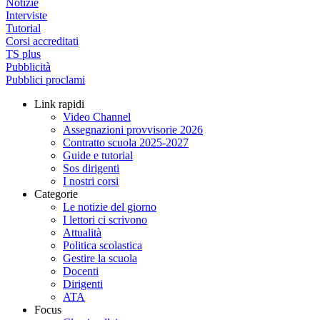
Notizie
Interviste
Tutorial
Corsi accreditati
TS plus
Pubblicità
Pubblici proclami
Link rapidi
Video Channel
Assegnazioni provvisorie 2026
Contratto scuola 2025-2027
Guide e tutorial
Sos dirigenti
I nostri corsi
Categorie
Le notizie del giorno
I lettori ci scrivono
Attualità
Politica scolastica
Gestire la scuola
Docenti
Dirigenti
ATA
Focus