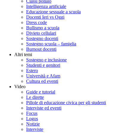
Classi pollaio
Intelligenza artificiale
Educazione sessuale a scuola
Docenti Ieri vs Oggi
Dress code
Bullismo a scuola
Divieto cellulari
Sostegno docenti
Sostegno scuola – famiglia
Burnout docenti
Altri temi
Sostegno e inclusione
Studenti e genitori
Estero
Università e Afam
Cultura ed eventi
Video
Guide e tutorial
Le dirette
Pillole di educazione civica per gli studenti
Interviste ed eventi
Focus
Logos
Notizie
Interviste