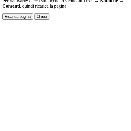
Per riattivarle: clicca sul lucchetto vicino all’URL →
Notifiche →
Consenti
, quindi ricarica la pagina.
Ricarica pagina
Chiudi