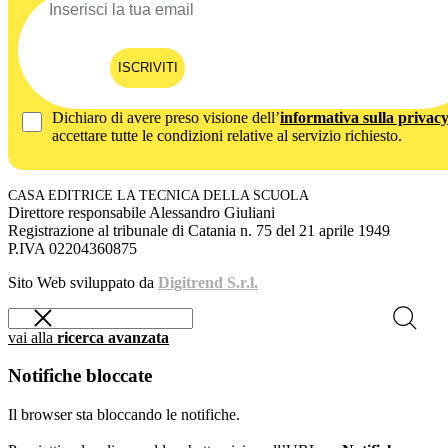
ISCRIVITI
Dichiaro di avere preso visione dell’
informativa sulla privac
accettare tutte le condizioni relative al servizio richiesto.
CASA EDITRICE LA TECNICA DELLA SCUOLA
Direttore responsabile Alessandro Giuliani
Registrazione al tribunale di Catania n. 75 del 21 aprile 1949
P.IVA 02204360875
Sito Web sviluppato da
Digitrend S.r.l.
vai alla
ricerca avanzata
Notifiche bloccate
Il browser sta bloccando le notifiche.