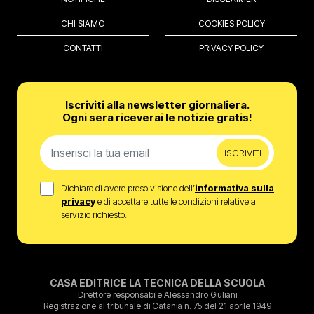
CHI SIAMO
COOKIES POLICY
CONTATTI
PRIVACY POLICY
Iscriviti alla newsletter giornaliera.
Ogni sera riceverai le notizie gratis!
ISCRIVITI
Dichiaro di avere preso visione dell’
informativa sulla
privacy
e di accettare tutte le condizioni relative al
servizio richiesto.
CASA EDITRICE LA TECNICA DELLA SCUOLA
Direttore responsabile Alessandro Giuliani
Registrazione al tribunale di Catania n. 75 del 21 aprile 1949