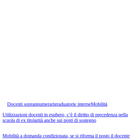
Docenti soprannumerari
graduatorie interne
Mobilità
Utilizzazioni docenti in esubero, c’è il diritto di precedenza nella
scuola di ex titolarità anche sui posti di sostegno
Mobilità a domanda condizionata, se si riforma il posto il docente