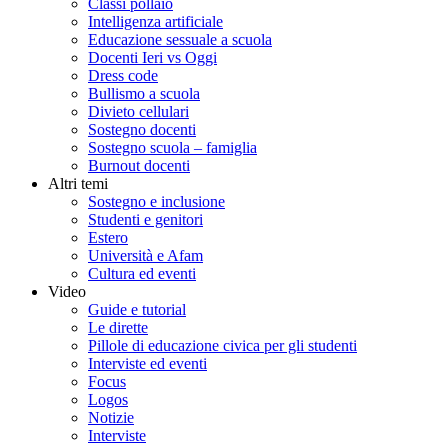
Classi pollaio
Intelligenza artificiale
Educazione sessuale a scuola
Docenti Ieri vs Oggi
Dress code
Bullismo a scuola
Divieto cellulari
Sostegno docenti
Sostegno scuola – famiglia
Burnout docenti
Altri temi
Sostegno e inclusione
Studenti e genitori
Estero
Università e Afam
Cultura ed eventi
Video
Guide e tutorial
Le dirette
Pillole di educazione civica per gli studenti
Interviste ed eventi
Focus
Logos
Notizie
Interviste