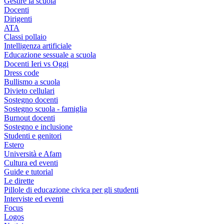
Gestire la scuola
Docenti
Dirigenti
ATA
Classi pollaio
Intelligenza artificiale
Educazione sessuale a scuola
Docenti Ieri vs Oggi
Dress code
Bullismo a scuola
Divieto cellulari
Sostegno docenti
Sostegno scuola - famiglia
Burnout docenti
Sostegno e inclusione
Studenti e genitori
Estero
Università e Afam
Cultura ed eventi
Guide e tutorial
Le dirette
Pillole di educazione civica per gli studenti
Interviste ed eventi
Focus
Logos