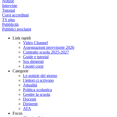
Notizie
Interviste
Tutorial
Corsi accreditati
TS plus
Pubblicità
Pubblici proclami
Link rapidi
Video Channel
Assegnazioni provvisorie 2026
Contratto scuola 2025-2027
Guide e tutorial
Sos dirigenti
I nostri corsi
Categorie
Le notizie del giorno
I lettori ci scrivono
Attualità
Politica scolastica
Gestire la scuola
Docenti
Dirigenti
ATA
Focus