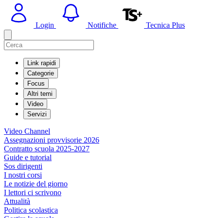
Login
Notifiche
Tecnica Plus
Link rapidi
Categorie
Focus
Altri temi
Video
Servizi
Video Channel
Assegnazioni provvisorie 2026
Contratto scuola 2025-2027
Guide e tutorial
Sos dirigenti
I nostri corsi
Le notizie del giorno
I lettori ci scrivono
Attualità
Politica scolastica