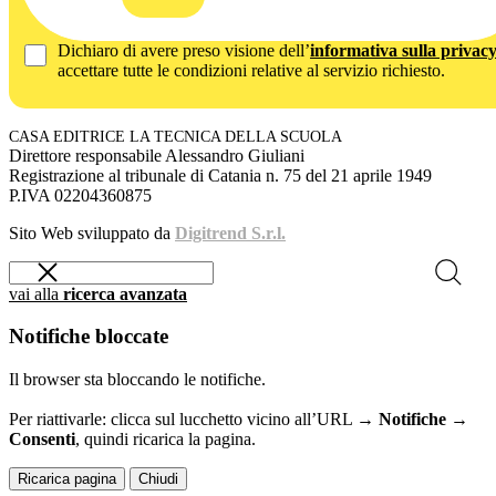
Dichiaro di avere preso visione dell’
informativa sulla privac
accettare tutte le condizioni relative al servizio richiesto.
CASA EDITRICE LA TECNICA DELLA SCUOLA
Direttore responsabile Alessandro Giuliani
Registrazione al tribunale di Catania n. 75 del 21 aprile 1949
P.IVA 02204360875
Sito Web sviluppato da
Digitrend S.r.l.
vai alla
ricerca avanzata
Notifiche bloccate
Il browser sta bloccando le notifiche.
Per riattivarle: clicca sul lucchetto vicino all’URL →
Notifiche →
Consenti
, quindi ricarica la pagina.
Ricarica pagina
Chiudi