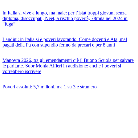
In Italia si vive a lungo, ma male: per l’Istat troppi giovani senza
diploma, disoccupati, Neet, a rischio povertà, 78mila nel 2024 in
“fuga”
Landini: in Italia si è poveri lavorando. Come docenti e Ata, mal
pagati della Pa con stipendio fermo da precari e per 8 anni
Manovra 2026, tra gli emendamenti c’è il Buono Scuola per salvare
le paritarie. Suor Monia Alfieri in audizione: anche i poveri si
vorrebbero iscrivere
Poveri assoluti: 5,7 milioni, ma 1 su 3 è straniero