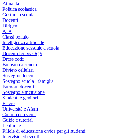
Attualità
Politica scolastica
Gestire la scuola
Docenti
Dirigenti
ATA
Classi pollaio
Intelligenza artificiale
Educazione sessuale a scuola
Docenti Ieri vs Oggi
Dress code
Bullismo a scuola
Divieto cellulari
Sostegno docenti
Sostegno scuola - famiglia
Burnout docenti
Sostegno e inclusione
Studenti e genitori
Estero
Università e Afam
Cultura ed eventi
Guide e tutorial
Le dirette
Pillole di educazione civica per gli studenti
Interviste ed eventi