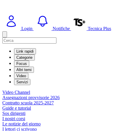
Login
Notifiche
Tecnica Plus
Link rapidi
Categorie
Focus
Altri temi
Video
Servizi
Video Channel
Assegnazioni provvisorie 2026
Contratto scuola 2025-2027
Guide e tutorial
Sos dirigenti
I nostri corsi
Le notizie del giorno
I lettori ci scrivono