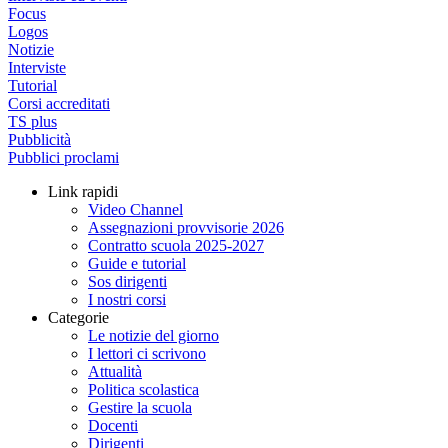
Focus
Logos
Notizie
Interviste
Tutorial
Corsi accreditati
TS plus
Pubblicità
Pubblici proclami
Link rapidi
Video Channel
Assegnazioni provvisorie 2026
Contratto scuola 2025-2027
Guide e tutorial
Sos dirigenti
I nostri corsi
Categorie
Le notizie del giorno
I lettori ci scrivono
Attualità
Politica scolastica
Gestire la scuola
Docenti
Dirigenti