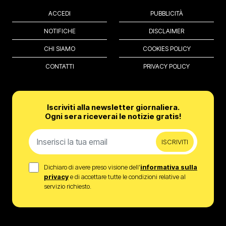
ACCEDI
PUBBLICITÀ
NOTIFICHE
DISCLAIMER
CHI SIAMO
COOKIES POLICY
CONTATTI
PRIVACY POLICY
Iscriviti alla newsletter giornaliera.
Ogni sera riceverai le notizie gratis!
ISCRIVITI
Dichiaro di avere preso visione dell’
informativa sulla
privacy
e di accettare tutte le condizioni relative al
servizio richiesto.