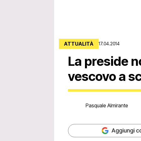
ATTUALITÀ
17.04.2014
La preside n
vescovo a s
Pasquale Almirante
Aggiungi c