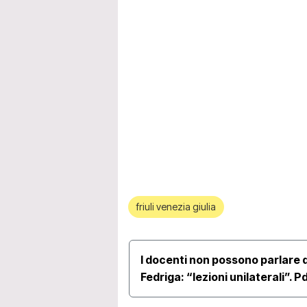
friuli venezia giulia
I docenti non possono parlare d
Fedriga: “lezioni unilaterali”. 