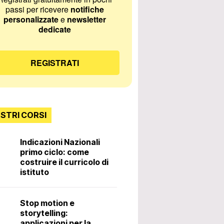
passi per ricevere
notifiche
personalizzate
e
newsletter
dedicate
REGISTRATI
OSTRI CORSI
Indicazioni Nazionali
primo ciclo: come
Incontri con lo
costruire il curricolo di
istituto
Diritti e doveri 
Stop motion e
docente. 3ª ed
storytelling:
applicazioni per la