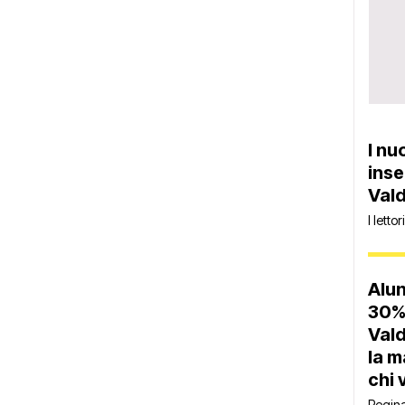
I nu
inse
Vald
I letto
Alun
30% 
Vald
la m
chi 
Regin