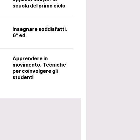
scuola del primo ciclo
Il latino alle me
metodo Ørberg.
Insegnare soddisfatti.
6ª ed.
Accoglienza: i
utili per avviar
Apprendere in
scolastico. 5ª 
movimento. Tecniche
per coinvolgere gli
studenti