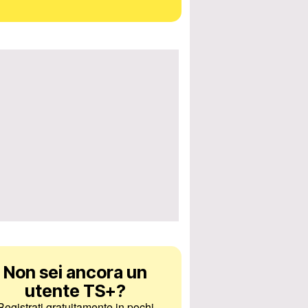
a il seminario nazionale sulle lingue e tradizioni di minoranz
Non sei ancora un
ria al Friuli le buone pratiche non mancano
utente TS+
?
Registrati gratuitamente in pochi