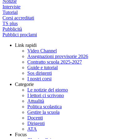
Notizie
Interviste
Tutorial
Corsi accreditati
TS plus
Pubblicità
Pubblici proclami
Link rapidi
Video Channel
Assegnazioni provvisorie 2026
Contratto scuola 2025-2027
Guide e tutorial
Sos dirigenti
I nostri corsi
Categorie
Le notizie del giorno
I lettori ci scrivono
Attualità
Politica scolastica
Gestire la scuola
Docenti
Dirigenti
ATA
Focus