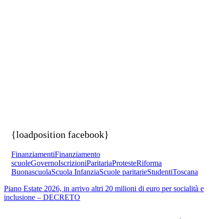
{loadposition facebook}
Finanziamenti
Finanziamento
scuole
Governo
Iscrizioni
Paritaria
Proteste
Riforma
Buonascuola
Scuola Infanzia
Scuole paritarie
Studenti
Toscana
Piano Estate 2026, in arrivo altri 20 milioni di euro per socialità e
inclusione – DECRETO