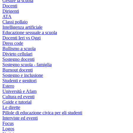
Gestire la scuola
Docenti
Dirigenti
ATA
Classi pollaio
Intelligenza artificiale
Educazione sessuale a scuola
Docenti Ieri vs Oggi
Dress code
Bullismo a scuola
Divieto cellulari
Sostegno docenti
Sostegno scuola - famiglia
Burnout docenti
Sostegno e inclusione
Studenti e genitori
Estero
Università e Afam
Cultura ed eventi
Guide e tutorial
Le dirette
Pillole di educazione civica per gli studenti
Interviste ed eventi
Focus
Logos