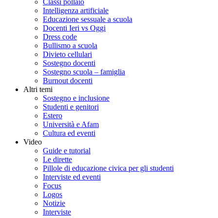
Classi pollaio
Intelligenza artificiale
Educazione sessuale a scuola
Docenti Ieri vs Oggi
Dress code
Bullismo a scuola
Divieto cellulari
Sostegno docenti
Sostegno scuola – famiglia
Burnout docenti
Altri temi
Sostegno e inclusione
Studenti e genitori
Estero
Università e Afam
Cultura ed eventi
Video
Guide e tutorial
Le dirette
Pillole di educazione civica per gli studenti
Interviste ed eventi
Focus
Logos
Notizie
Interviste