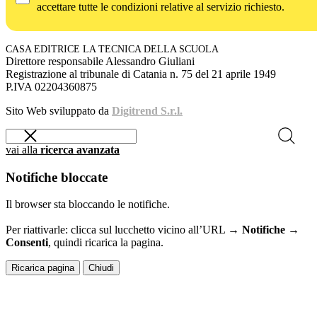
accettare tutte le condizioni relative al servizio richiesto.
CASA EDITRICE LA TECNICA DELLA SCUOLA
Direttore responsabile Alessandro Giuliani
Registrazione al tribunale di Catania n. 75 del 21 aprile 1949
P.IVA 02204360875
Sito Web sviluppato da
Digitrend S.r.l.
vai alla
ricerca avanzata
Notifiche bloccate
Il browser sta bloccando le notifiche.
Per riattivarle: clicca sul lucchetto vicino all’URL →
Notifiche →
Consenti
, quindi ricarica la pagina.
Ricarica pagina
Chiudi