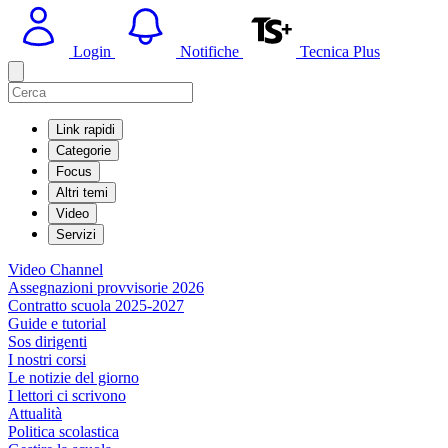
Login
Notifiche
Tecnica Plus
Link rapidi
Categorie
Focus
Altri temi
Video
Servizi
Video Channel
Assegnazioni provvisorie 2026
Contratto scuola 2025-2027
Guide e tutorial
Sos dirigenti
I nostri corsi
Le notizie del giorno
I lettori ci scrivono
Attualità
Politica scolastica