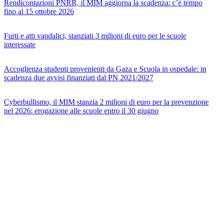
Rendicontazioni PNRR, il MIM aggiorna la scadenza: c’è tempo
fino al 15 ottobre 2026
Furti e atti vandalici, stanziati 3 milioni di euro per le scuole
interessate
Accoglienza studenti provenienti da Gaza e Scuola in ospedale: in
scadenza due avvisi finanziati dal PN 2021/2027
Cyberbullismo, il MIM stanzia 2 milioni di euro per la prevenzione
nel 2026: erogazione alle scuole entro il 30 giugno