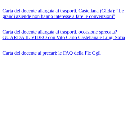
Carta del docente allargata ai trasporti, Castellana (Gilda): “Le
grandi aziende non hanno interesse a fare le convenzioni”
Carta del docente allargata ai trasporti, occasione sprecata?
GUARDA IL VIDEO con Vito Carlo Castellana e Luigi Sofia
Carta del docente ai precari: le FAQ della Flc Cgil