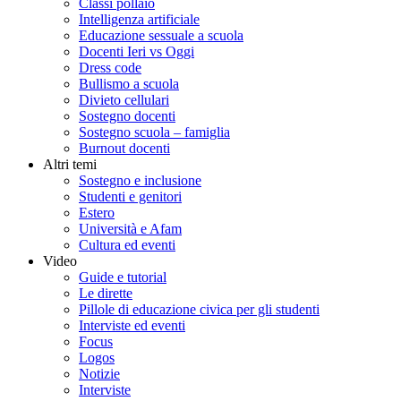
Classi pollaio
Intelligenza artificiale
Educazione sessuale a scuola
Docenti Ieri vs Oggi
Dress code
Bullismo a scuola
Divieto cellulari
Sostegno docenti
Sostegno scuola – famiglia
Burnout docenti
Altri temi
Sostegno e inclusione
Studenti e genitori
Estero
Università e Afam
Cultura ed eventi
Video
Guide e tutorial
Le dirette
Pillole di educazione civica per gli studenti
Interviste ed eventi
Focus
Logos
Notizie
Interviste