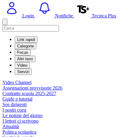
Login
Notifiche
Tecnica Plus
Link rapidi
Categorie
Focus
Altri temi
Video
Servizi
Video Channel
Assegnazioni provvisorie 2026
Contratto scuola 2025-2027
Guide e tutorial
Sos dirigenti
I nostri corsi
Le notizie del giorno
I lettori ci scrivono
Attualità
Politica scolastica