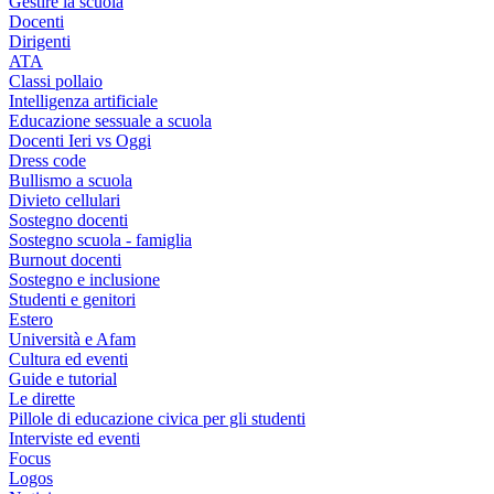
Gestire la scuola
Docenti
Dirigenti
ATA
Classi pollaio
Intelligenza artificiale
Educazione sessuale a scuola
Docenti Ieri vs Oggi
Dress code
Bullismo a scuola
Divieto cellulari
Sostegno docenti
Sostegno scuola - famiglia
Burnout docenti
Sostegno e inclusione
Studenti e genitori
Estero
Università e Afam
Cultura ed eventi
Guide e tutorial
Le dirette
Pillole di educazione civica per gli studenti
Interviste ed eventi
Focus
Logos