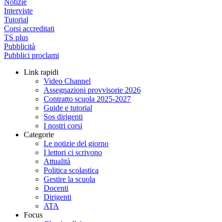
Notizie
Interviste
Tutorial
Corsi accreditati
TS plus
Pubblicità
Pubblici proclami
Link rapidi
Video Channel
Assegnazioni provvisorie 2026
Contratto scuola 2025-2027
Guide e tutorial
Sos dirigenti
I nostri corsi
Categorie
Le notizie del giorno
I lettori ci scrivono
Attualità
Politica scolastica
Gestire la scuola
Docenti
Dirigenti
ATA
Focus