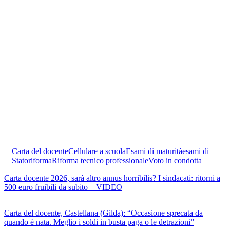
Carta del docente
Cellulare a scuola
Esami di maturità
esami di
Stato
riforma
Riforma tecnico professionale
Voto in condotta
Carta docente 2026, sarà altro annus horribilis? I sindacati: ritorni a
500 euro fruibili da subito – VIDEO
Carta del docente, Castellana (Gilda): “Occasione sprecata da
quando è nata. Meglio i soldi in busta paga o le detrazioni”