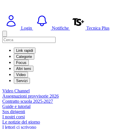
Login
Notifiche
Tecnica Plus
Link rapidi
Categorie
Focus
Altri temi
Video
Servizi
Video Channel
Assegnazioni provvisorie 2026
Contratto scuola 2025-2027
Guide e tutorial
Sos dirigenti
I nostri corsi
Le notizie del giorno
I lettori ci scrivono