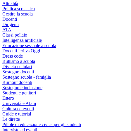
Attualità
Politica scolastica
Gestire la scuola
Docenti
Dirigenti
ATA
Classi pollaio
Intelligenza artificiale
Educazione sessuale a scuola
Docenti Ieri vs Oggi
Dress code
Bullismo a scuola
Divieto cellulari
Sostegno docenti
Sostegno scuola - famiglia
Burnout docenti
Sostegno e inclusione
Studenti e genitori
Estero
Università e Afam
Cultura ed eventi
Guide e tutorial
Le dirette
Pillole di educazione civica per gli studenti
Interviste ed eventi