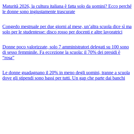
Maturità 2026, la cultura italiana è fatta solo da uomini? Ecco perché
le donne sono ingiustamente trascurate
Congedo mestruale per due giorni al mese, un’altra scuola dice sì ma
solo per le studentesse: disco rosso per docenti e altre lavoratrici
Donne poco valorizzate, solo 7 amministratori delegati su 100 sono
di sesso femminile. Fa eccezione la scuola: il 70% dei presidi è
“rosa”
Le donne guadagnano il 20% in meno degli uomini, tranne a scuola
dove gli stipendi sono bassi per tutti. Un gap che parte dai banchi