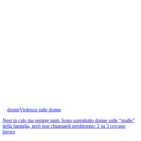
donne
Violenza sulle donne
Neet in calo ma sempre tanti. Sono soprattutto donne sulle “spalle”
della famiglia, però non chiamateli perditempo: 2 su 3 cercano
lavoro