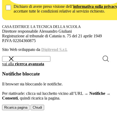
Dichiaro di avere preso visione dell’
informativa sulla privac
accettare tutte le condizioni relative al servizio richiesto.
CASA EDITRICE LA TECNICA DELLA SCUOLA
Direttore responsabile Alessandro Giuliani
Registrazione al tribunale di Catania n. 75 del 21 aprile 1949
P.IVA 02204360875
Sito Web sviluppato da
Digitrend S.r.l.
vai alla
ricerca avanzata
Notifiche bloccate
Il browser sta bloccando le notifiche.
Per riattivarle: clicca sul lucchetto vicino all’URL →
Notifiche →
Consenti
, quindi ricarica la pagina.
Ricarica pagina
Chiudi