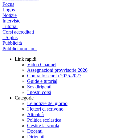
Focus
Logos
Notizie
Interviste
Tutorial
Corsi accreditati
TS plus
Pubblicità
Pubblici proclami
Link rapidi
Video Channel
Assegnazioni provvisorie 2026
Contratto scuola 2025-2027
Guide e tutorial
Sos dirigenti
I nostri corsi
Categorie
Le notizie del giorno
I lettori ci scrivono
Attualità
Politica scolastica
Gestire la scuola
Docenti
Dirigenti