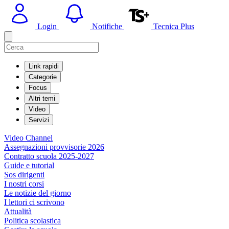
Login
Notifiche
Tecnica Plus
Link rapidi
Categorie
Focus
Altri temi
Video
Servizi
Video Channel
Assegnazioni provvisorie 2026
Contratto scuola 2025-2027
Guide e tutorial
Sos dirigenti
I nostri corsi
Le notizie del giorno
I lettori ci scrivono
Attualità
Politica scolastica