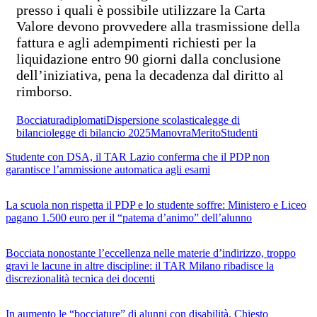
presso i quali è possibile utilizzare la Carta
Valore devono provvedere alla trasmissione della
fattura e agli adempimenti richiesti per la
liquidazione entro 90 giorni dalla conclusione
dell’iniziativa, pena la decadenza dal diritto al
rimborso.
Bocciatura
diplomati
Dispersione scolastica
legge di
bilancio
legge di bilancio 2025
Manovra
Merito
Studenti
Studente con DSA, il TAR Lazio conferma che il PDP non
garantisce l’ammissione automatica agli esami
La scuola non rispetta il PDP e lo studente soffre: Ministero e Liceo
pagano 1.500 euro per il “patema d’animo” dell’alunno
Bocciata nonostante l’eccellenza nelle materie d’indirizzo, troppo
gravi le lacune in altre discipline: il TAR Milano ribadisce la
discrezionalità tecnica dei docenti
In aumento le “bocciature” di alunni con disabilità. Chiesto