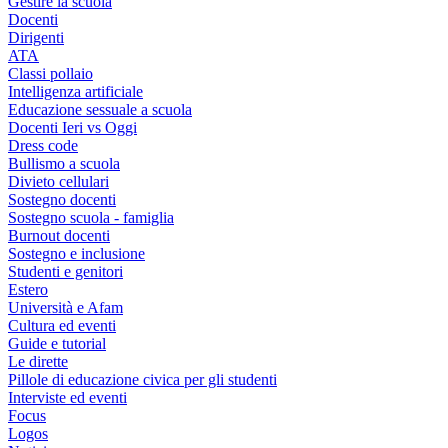
Gestire la scuola
Docenti
Dirigenti
ATA
Classi pollaio
Intelligenza artificiale
Educazione sessuale a scuola
Docenti Ieri vs Oggi
Dress code
Bullismo a scuola
Divieto cellulari
Sostegno docenti
Sostegno scuola - famiglia
Burnout docenti
Sostegno e inclusione
Studenti e genitori
Estero
Università e Afam
Cultura ed eventi
Guide e tutorial
Le dirette
Pillole di educazione civica per gli studenti
Interviste ed eventi
Focus
Logos