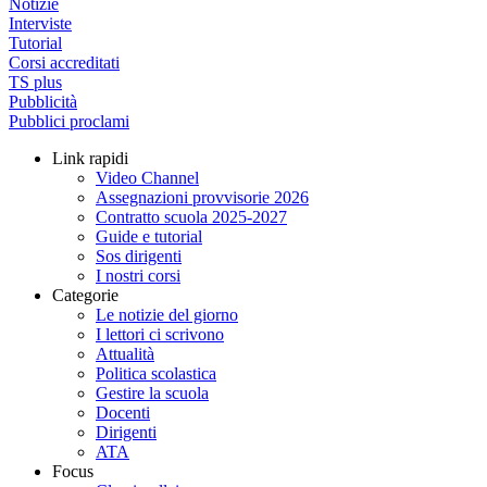
Notizie
Interviste
Tutorial
Corsi accreditati
TS plus
Pubblicità
Pubblici proclami
Link rapidi
Video Channel
Assegnazioni provvisorie 2026
Contratto scuola 2025-2027
Guide e tutorial
Sos dirigenti
I nostri corsi
Categorie
Le notizie del giorno
I lettori ci scrivono
Attualità
Politica scolastica
Gestire la scuola
Docenti
Dirigenti
ATA
Focus