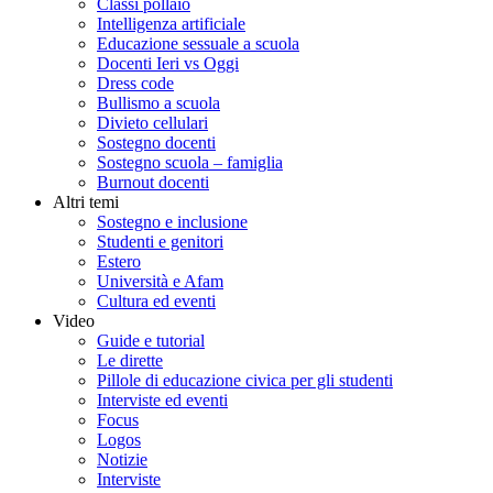
Classi pollaio
Intelligenza artificiale
Educazione sessuale a scuola
Docenti Ieri vs Oggi
Dress code
Bullismo a scuola
Divieto cellulari
Sostegno docenti
Sostegno scuola – famiglia
Burnout docenti
Altri temi
Sostegno e inclusione
Studenti e genitori
Estero
Università e Afam
Cultura ed eventi
Video
Guide e tutorial
Le dirette
Pillole di educazione civica per gli studenti
Interviste ed eventi
Focus
Logos
Notizie
Interviste