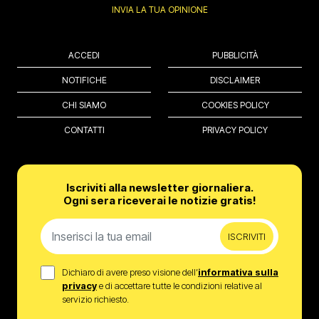
INVIA LA TUA OPINIONE
ACCEDI
PUBBLICITÀ
NOTIFICHE
DISCLAIMER
CHI SIAMO
COOKIES POLICY
CONTATTI
PRIVACY POLICY
Iscriviti alla newsletter giornaliera.
Ogni sera riceverai le notizie gratis!
ISCRIVITI
Dichiaro di avere preso visione dell’
informativa sulla
privacy
e di accettare tutte le condizioni relative al
servizio richiesto.