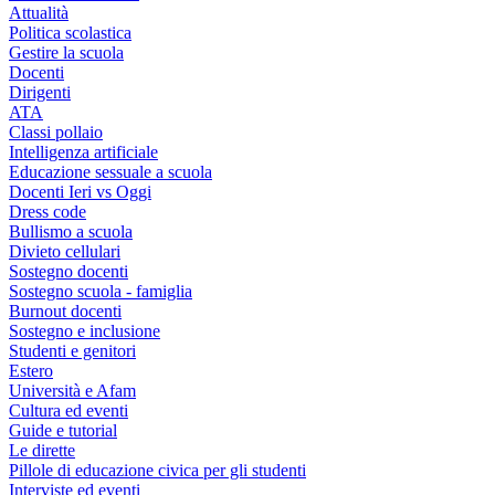
Attualità
Politica scolastica
Gestire la scuola
Docenti
Dirigenti
ATA
Classi pollaio
Intelligenza artificiale
Educazione sessuale a scuola
Docenti Ieri vs Oggi
Dress code
Bullismo a scuola
Divieto cellulari
Sostegno docenti
Sostegno scuola - famiglia
Burnout docenti
Sostegno e inclusione
Studenti e genitori
Estero
Università e Afam
Cultura ed eventi
Guide e tutorial
Le dirette
Pillole di educazione civica per gli studenti
Interviste ed eventi