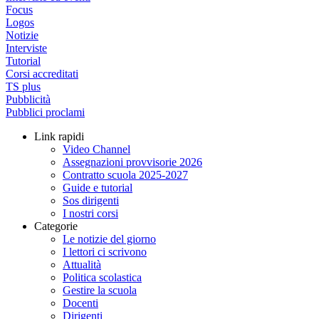
Focus
Logos
Notizie
Interviste
Tutorial
Corsi accreditati
TS plus
Pubblicità
Pubblici proclami
Link rapidi
Video Channel
Assegnazioni provvisorie 2026
Contratto scuola 2025-2027
Guide e tutorial
Sos dirigenti
I nostri corsi
Categorie
Le notizie del giorno
I lettori ci scrivono
Attualità
Politica scolastica
Gestire la scuola
Docenti
Dirigenti