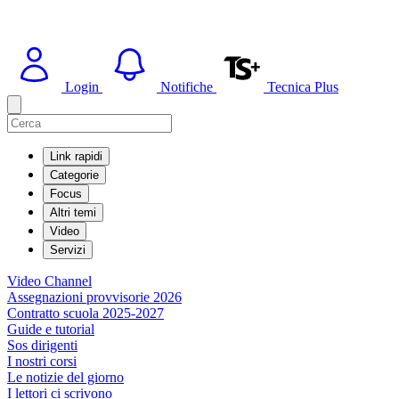
Login
Notifiche
Tecnica Plus
Link rapidi
Categorie
Focus
Altri temi
Video
Servizi
Video Channel
Assegnazioni provvisorie 2026
Contratto scuola 2025-2027
Guide e tutorial
Sos dirigenti
I nostri corsi
Le notizie del giorno
I lettori ci scrivono