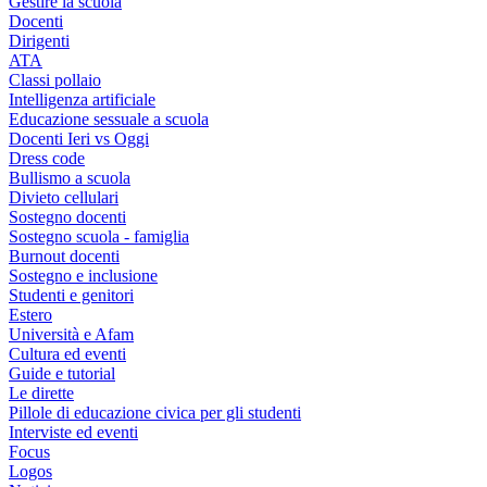
Gestire la scuola
Docenti
Dirigenti
ATA
Classi pollaio
Intelligenza artificiale
Educazione sessuale a scuola
Docenti Ieri vs Oggi
Dress code
Bullismo a scuola
Divieto cellulari
Sostegno docenti
Sostegno scuola - famiglia
Burnout docenti
Sostegno e inclusione
Studenti e genitori
Estero
Università e Afam
Cultura ed eventi
Guide e tutorial
Le dirette
Pillole di educazione civica per gli studenti
Interviste ed eventi
Focus
Logos