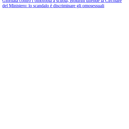
Giornata contro l’omofobia a scuola, Boldrini difende la Circolare
del Ministero: lo scandalo è discriminare gli omosessuali