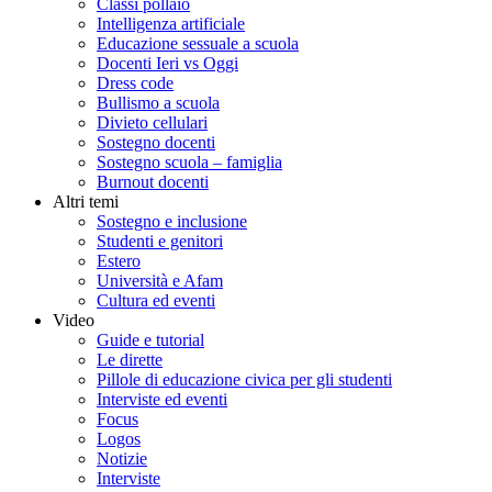
Classi pollaio
Intelligenza artificiale
Educazione sessuale a scuola
Docenti Ieri vs Oggi
Dress code
Bullismo a scuola
Divieto cellulari
Sostegno docenti
Sostegno scuola – famiglia
Burnout docenti
Altri temi
Sostegno e inclusione
Studenti e genitori
Estero
Università e Afam
Cultura ed eventi
Video
Guide e tutorial
Le dirette
Pillole di educazione civica per gli studenti
Interviste ed eventi
Focus
Logos
Notizie
Interviste