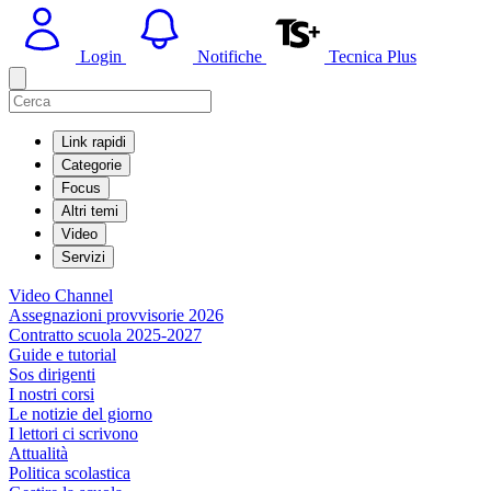
Login
Notifiche
Tecnica Plus
Link rapidi
Categorie
Focus
Altri temi
Video
Servizi
Video Channel
Assegnazioni provvisorie 2026
Contratto scuola 2025-2027
Guide e tutorial
Sos dirigenti
I nostri corsi
Le notizie del giorno
I lettori ci scrivono
Attualità
Politica scolastica