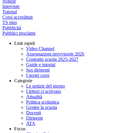
Notizie
Interviste
Tutorial
Corsi accreditati
TS plus
Pubblicità
Pubblici proclami
Link rapidi
Video Channel
Assegnazioni provvisorie 2026
Contratto scuola 2025-2027
Guide e tutorial
Sos dirigenti
I nostri corsi
Categorie
Le notizie del giorno
I lettori ci scrivono
Attualità
Politica scolastica
Gestire la scuola
Docenti
Dirigenti
ATA
Focus