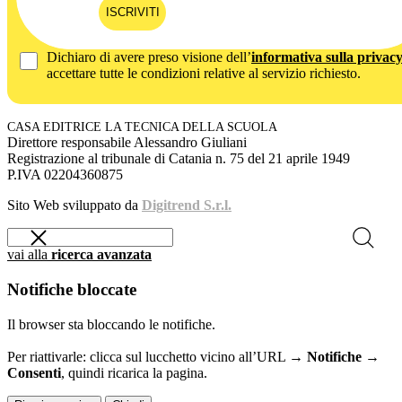
ISCRIVITI
Dichiaro di avere preso visione dell’
informativa sulla privac
accettare tutte le condizioni relative al servizio richiesto.
CASA EDITRICE LA TECNICA DELLA SCUOLA
Direttore responsabile Alessandro Giuliani
Registrazione al tribunale di Catania n. 75 del 21 aprile 1949
P.IVA 02204360875
Sito Web sviluppato da
Digitrend S.r.l.
vai alla
ricerca avanzata
Notifiche bloccate
Il browser sta bloccando le notifiche.
Per riattivarle: clicca sul lucchetto vicino all’URL →
Notifiche →
Consenti
, quindi ricarica la pagina.