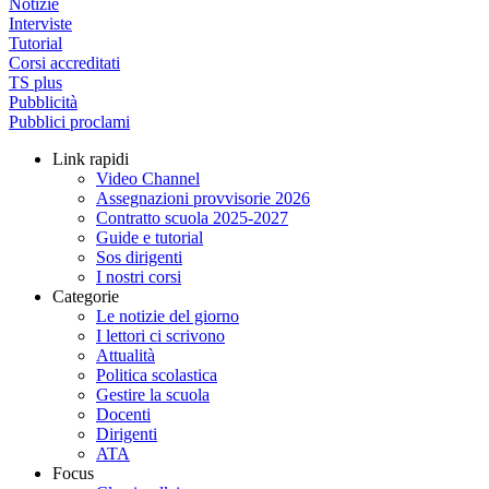
Notizie
Interviste
Tutorial
Corsi accreditati
TS plus
Pubblicità
Pubblici proclami
Link rapidi
Video Channel
Assegnazioni provvisorie 2026
Contratto scuola 2025-2027
Guide e tutorial
Sos dirigenti
I nostri corsi
Categorie
Le notizie del giorno
I lettori ci scrivono
Attualità
Politica scolastica
Gestire la scuola
Docenti
Dirigenti
ATA
Focus