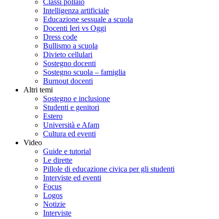
Classi pollaio
Intelligenza artificiale
Educazione sessuale a scuola
Docenti Ieri vs Oggi
Dress code
Bullismo a scuola
Divieto cellulari
Sostegno docenti
Sostegno scuola – famiglia
Burnout docenti
Altri temi
Sostegno e inclusione
Studenti e genitori
Estero
Università e Afam
Cultura ed eventi
Video
Guide e tutorial
Le dirette
Pillole di educazione civica per gli studenti
Interviste ed eventi
Focus
Logos
Notizie
Interviste