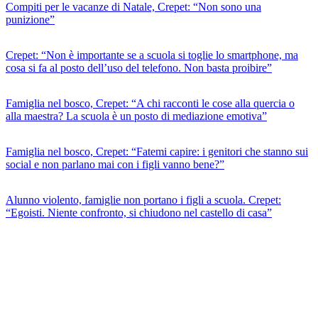
Compiti per le vacanze di Natale, Crepet: “Non sono una
punizione”
Crepet: “Non è importante se a scuola si toglie lo smartphone, ma
cosa si fa al posto dell’uso del telefono. Non basta proibire”
Famiglia nel bosco, Crepet: “A chi racconti le cose alla quercia o
alla maestra? La scuola è un posto di mediazione emotiva”
Famiglia nel bosco, Crepet: “Fatemi capire: i genitori che stanno sui
social e non parlano mai con i figli vanno bene?”
Alunno violento, famiglie non portano i figli a scuola. Crepet:
“Egoisti. Niente confronto, si chiudono nel castello di casa”