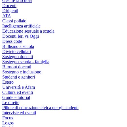
Gestire la scuola
Docenti
Dirigenti
ATA
Classi pollaio
Intelligenza artificiale
Educazione sessuale a scuola
Docenti Ieri vs Oggi
Dress code
Bullismo a scuola
Divieto cellulari
Sostegno docenti
Sostegno scuola - famiglia
Burnout docenti
Sostegno e inclusione
Studenti e genitori
Estero
Università e Afam
Cultura ed eventi
Guide e tutorial
Le dirette
Pillole di educazione civica per gli studenti
Interviste ed eventi
Focus
Logos