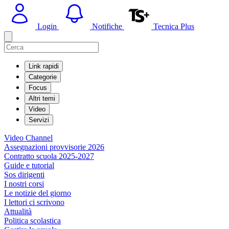
Login
Notifiche
Tecnica Plus
Link rapidi
Categorie
Focus
Altri temi
Video
Servizi
Video Channel
Assegnazioni provvisorie 2026
Contratto scuola 2025-2027
Guide e tutorial
Sos dirigenti
I nostri corsi
Le notizie del giorno
I lettori ci scrivono
Attualità
Politica scolastica