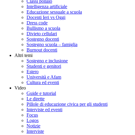
Classi pollaio
Intelligenza artificiale
Educazione sessuale a scuola
Docenti Ieri vs Oggi
Dress code
Bullismo a scuola
Divieto cellulari
Sostegno docenti
Sostegno scuola – famiglia
Burnout docenti
Altri temi
Sostegno e inclusione
Studenti e genitori
Estero
Università e Afam
Cultura ed eventi
Video
Guide e tutorial
Le dirette
Pillole di educazione civica per gli studenti
Interviste ed eventi
Focus
Logos
Notizie
Interviste