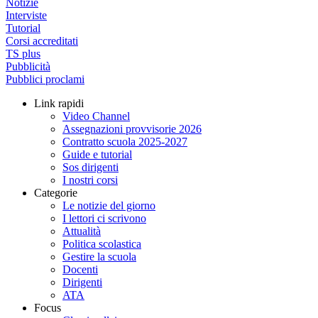
Notizie
Interviste
Tutorial
Corsi accreditati
TS plus
Pubblicità
Pubblici proclami
Link rapidi
Video Channel
Assegnazioni provvisorie 2026
Contratto scuola 2025-2027
Guide e tutorial
Sos dirigenti
I nostri corsi
Categorie
Le notizie del giorno
I lettori ci scrivono
Attualità
Politica scolastica
Gestire la scuola
Docenti
Dirigenti
ATA
Focus