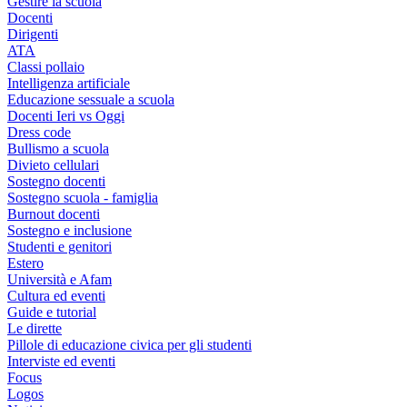
Gestire la scuola
Docenti
Dirigenti
ATA
Classi pollaio
Intelligenza artificiale
Educazione sessuale a scuola
Docenti Ieri vs Oggi
Dress code
Bullismo a scuola
Divieto cellulari
Sostegno docenti
Sostegno scuola - famiglia
Burnout docenti
Sostegno e inclusione
Studenti e genitori
Estero
Università e Afam
Cultura ed eventi
Guide e tutorial
Le dirette
Pillole di educazione civica per gli studenti
Interviste ed eventi
Focus
Logos