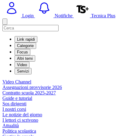
Login
Notifiche
Tecnica Plus
Link rapidi
Categorie
Focus
Altri temi
Video
Servizi
Video Channel
Assegnazioni provvisorie 2026
Contratto scuola 2025-2027
Guide e tutorial
Sos dirigenti
I nostri corsi
Le notizie del giorno
I lettori ci scrivono
Attualità
Politica scolastica