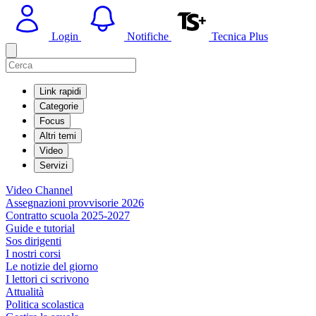
Login
Notifiche
Tecnica Plus
Link rapidi
Categorie
Focus
Altri temi
Video
Servizi
Video Channel
Assegnazioni provvisorie 2026
Contratto scuola 2025-2027
Guide e tutorial
Sos dirigenti
I nostri corsi
Le notizie del giorno
I lettori ci scrivono
Attualità
Politica scolastica