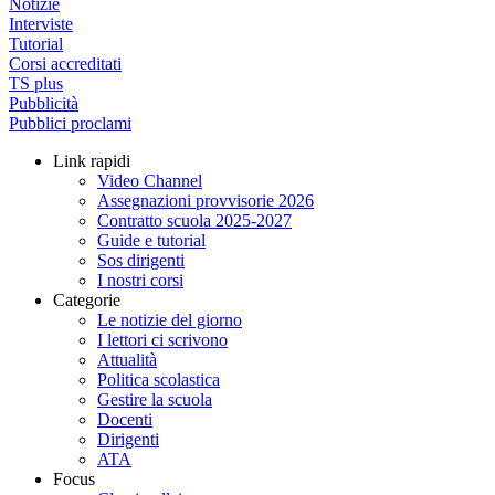
Notizie
Interviste
Tutorial
Corsi accreditati
TS plus
Pubblicità
Pubblici proclami
Link rapidi
Video Channel
Assegnazioni provvisorie 2026
Contratto scuola 2025-2027
Guide e tutorial
Sos dirigenti
I nostri corsi
Categorie
Le notizie del giorno
I lettori ci scrivono
Attualità
Politica scolastica
Gestire la scuola
Docenti
Dirigenti
ATA
Focus