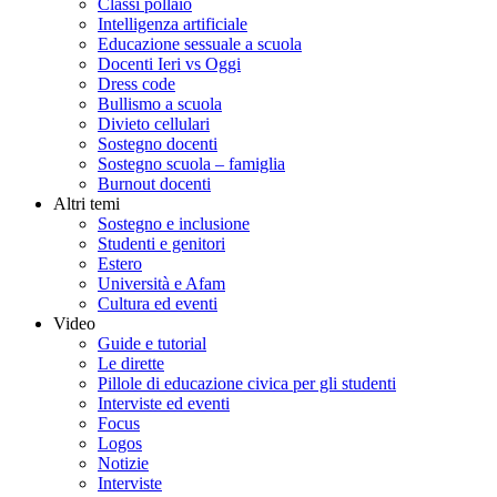
Classi pollaio
Intelligenza artificiale
Educazione sessuale a scuola
Docenti Ieri vs Oggi
Dress code
Bullismo a scuola
Divieto cellulari
Sostegno docenti
Sostegno scuola – famiglia
Burnout docenti
Altri temi
Sostegno e inclusione
Studenti e genitori
Estero
Università e Afam
Cultura ed eventi
Video
Guide e tutorial
Le dirette
Pillole di educazione civica per gli studenti
Interviste ed eventi
Focus
Logos
Notizie
Interviste