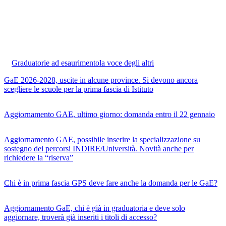
Graduatorie ad esaurimento
la voce degli altri
GaE 2026-2028, uscite in alcune province. Si devono ancora
scegliere le scuole per la prima fascia di Istituto
Aggiornamento GAE, ultimo giorno: domanda entro il 22 gennaio
Aggiornamento GAE, possibile inserire la specializzazione su
sostegno dei percorsi INDIRE/Università. Novità anche per
richiedere la “riserva”
Chi è in prima fascia GPS deve fare anche la domanda per le GaE?
Aggiornamento GaE, chi è già in graduatoria e deve solo
aggiornare, troverà già inseriti i titoli di accesso?