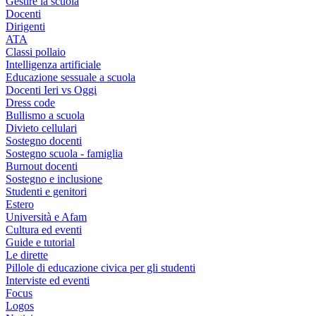
Gestire la scuola
Docenti
Dirigenti
ATA
Classi pollaio
Intelligenza artificiale
Educazione sessuale a scuola
Docenti Ieri vs Oggi
Dress code
Bullismo a scuola
Divieto cellulari
Sostegno docenti
Sostegno scuola - famiglia
Burnout docenti
Sostegno e inclusione
Studenti e genitori
Estero
Università e Afam
Cultura ed eventi
Guide e tutorial
Le dirette
Pillole di educazione civica per gli studenti
Interviste ed eventi
Focus
Logos