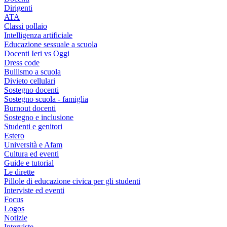
Dirigenti
ATA
Classi pollaio
Intelligenza artificiale
Educazione sessuale a scuola
Docenti Ieri vs Oggi
Dress code
Bullismo a scuola
Divieto cellulari
Sostegno docenti
Sostegno scuola - famiglia
Burnout docenti
Sostegno e inclusione
Studenti e genitori
Estero
Università e Afam
Cultura ed eventi
Guide e tutorial
Le dirette
Pillole di educazione civica per gli studenti
Interviste ed eventi
Focus
Logos
Notizie
Interviste