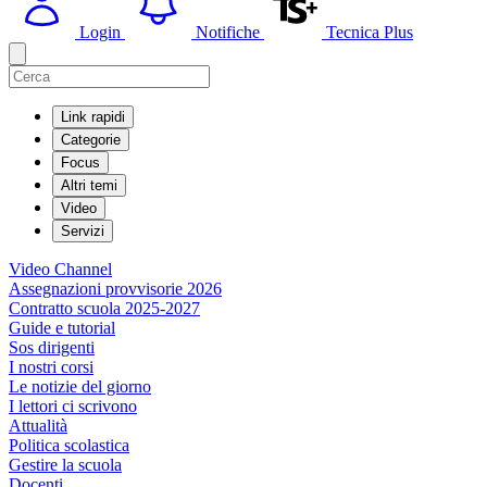
Login
Notifiche
Tecnica Plus
Link rapidi
Categorie
Focus
Altri temi
Video
Servizi
Video Channel
Assegnazioni provvisorie 2026
Contratto scuola 2025-2027
Guide e tutorial
Sos dirigenti
I nostri corsi
Le notizie del giorno
I lettori ci scrivono
Attualità
Politica scolastica
Gestire la scuola
Docenti