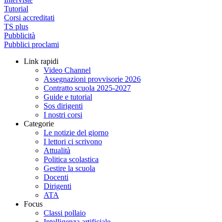
Tutorial
Corsi accreditati
TS plus
Pubblicità
Pubblici proclami
Link rapidi
Video Channel
Assegnazioni provvisorie 2026
Contratto scuola 2025-2027
Guide e tutorial
Sos dirigenti
I nostri corsi
Categorie
Le notizie del giorno
I lettori ci scrivono
Attualità
Politica scolastica
Gestire la scuola
Docenti
Dirigenti
ATA
Focus
Classi pollaio
Intelligenza artificiale