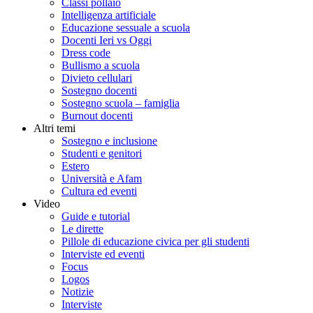
Classi pollaio
Intelligenza artificiale
Educazione sessuale a scuola
Docenti Ieri vs Oggi
Dress code
Bullismo a scuola
Divieto cellulari
Sostegno docenti
Sostegno scuola – famiglia
Burnout docenti
Altri temi
Sostegno e inclusione
Studenti e genitori
Estero
Università e Afam
Cultura ed eventi
Video
Guide e tutorial
Le dirette
Pillole di educazione civica per gli studenti
Interviste ed eventi
Focus
Logos
Notizie
Interviste