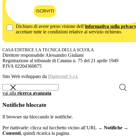
ISCRIVITI
Dichiaro di avere preso visione dell’
informativa sulla privac
accettare tutte le condizioni relative al servizio richiesto.
CASA EDITRICE LA TECNICA DELLA SCUOLA
Direttore responsabile Alessandro Giuliani
Registrazione al tribunale di Catania n. 75 del 21 aprile 1949
P.IVA 02204360875
Sito Web sviluppato da
Digitrend S.r.l.
vai alla
ricerca avanzata
Notifiche bloccate
Il browser sta bloccando le notifiche.
Per riattivarle: clicca sul lucchetto vicino all’URL →
Notifiche →
Consenti
, quindi ricarica la pagina.