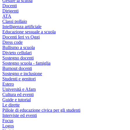
Gestire la scuola
Docenti
Dirigenti
ATA
Classi pollaio
Intelligenza artificiale
Educazione sessuale a scuola
Docenti Ieri vs Oggi
Dress code
Bullismo a scuola
Divieto cellulari
Sostegno docenti
Sostegno scuola - famiglia
Burnout docenti
Sostegno e inclusione
Studenti e genitori
Estero
Università e Afam
Cultura ed eventi
Guide e tutorial
Le dirette
Pillole di educazione civica per gli studenti
Interviste ed eventi
Focus
Logos