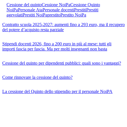
Cessione del quinto
Cessione NoiPa
Cessione Quinto
NoiPa
Personale Ata
Personale docenti
Prestiti
Prestiti
agevolati
Prestiti NoiPa
prestito
Prestito NoiPa
Contratto scuola 2025-2027: aumenti fino a 293 euro, ma il recupero
del potere d’acquisto resta parziale
Stipendi docenti 2026, fino a 200 euro in più al mese: tutti gli
importi fascia per fascia. Ma per molti insegnanti non basta
Cessione del quinto per dipendenti pubblici: quali sono i vantaggi?
Come rinnovare la cessione del quinto?
La cessione del Quinto dello stipendio per il personale NoiPA