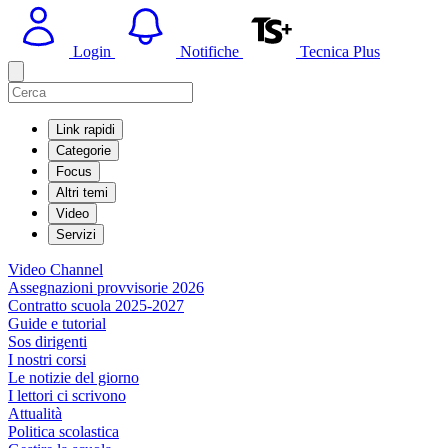
Login
Notifiche
Tecnica Plus
Link rapidi
Categorie
Focus
Altri temi
Video
Servizi
Video Channel
Assegnazioni provvisorie 2026
Contratto scuola 2025-2027
Guide e tutorial
Sos dirigenti
I nostri corsi
Le notizie del giorno
I lettori ci scrivono
Attualità
Politica scolastica