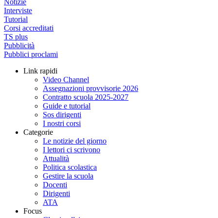
Notizie
Interviste
Tutorial
Corsi accreditati
TS plus
Pubblicità
Pubblici proclami
Link rapidi
Video Channel
Assegnazioni provvisorie 2026
Contratto scuola 2025-2027
Guide e tutorial
Sos dirigenti
I nostri corsi
Categorie
Le notizie del giorno
I lettori ci scrivono
Attualità
Politica scolastica
Gestire la scuola
Docenti
Dirigenti
ATA
Focus