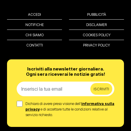
ACCEDI
PUBBLICITÀ
NOTIFICHE
DISCLAIMER
CHI SIAMO
COOKIES POLICY
CONTATTI
PRIVACY POLICY
Iscriviti alla newsletter giornaliera.
Ogni sera riceverai le notizie gratis!
ISCRIVITI
Dichiaro di avere preso visione dell’
informativa sulla
privacy
e di accettare tutte le condizioni relative al
servizio richiesto.