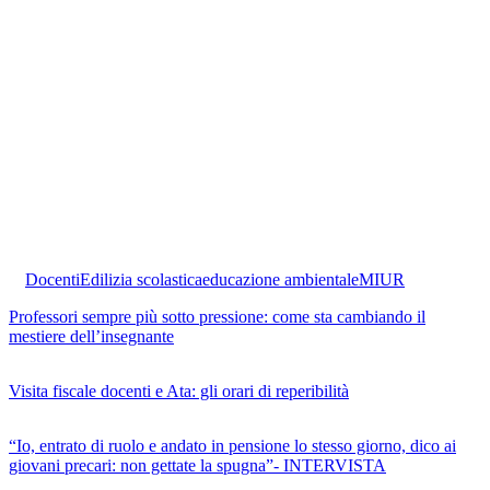
Docenti
Edilizia scolastica
educazione ambientale
MIUR
Professori sempre più sotto pressione: come sta cambiando il
mestiere dell’insegnante
Visita fiscale docenti e Ata: gli orari di reperibilità
“Io, entrato di ruolo e andato in pensione lo stesso giorno, dico ai
giovani precari: non gettate la spugna”- INTERVISTA