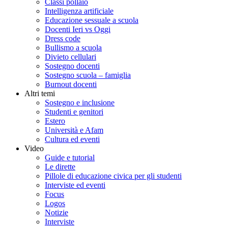
Classi pollaio
Intelligenza artificiale
Educazione sessuale a scuola
Docenti Ieri vs Oggi
Dress code
Bullismo a scuola
Divieto cellulari
Sostegno docenti
Sostegno scuola – famiglia
Burnout docenti
Altri temi
Sostegno e inclusione
Studenti e genitori
Estero
Università e Afam
Cultura ed eventi
Video
Guide e tutorial
Le dirette
Pillole di educazione civica per gli studenti
Interviste ed eventi
Focus
Logos
Notizie
Interviste