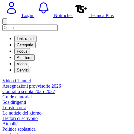
Login
Notifiche
Tecnica Plus
Link rapidi
Categorie
Focus
Altri temi
Video
Servizi
Video Channel
Assegnazioni provvisorie 2026
Contratto scuola 2025-2027
Guide e tutorial
Sos dirigenti
I nostri corsi
Le notizie del giorno
I lettori ci scrivono
Attualità
Politica scolastica