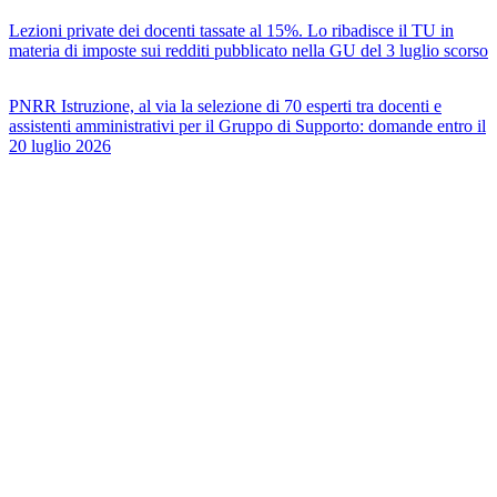
Lezioni private dei docenti tassate al 15%. Lo ribadisce il TU in
materia di imposte sui redditi pubblicato nella GU del 3 luglio scorso
PNRR Istruzione, al via la selezione di 70 esperti tra docenti e
assistenti amministrativi per il Gruppo di Supporto: domande entro il
20 luglio 2026