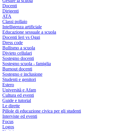
Gestire la scuola
Docenti
Dirigenti
ATA
Classi pollaio
Intelligenza artificiale
Educazione sessuale a scuola
Docenti Ieri vs Oggi
Dress code
Bullismo a scuola
Divieto cellulari
Sostegno docenti
Sostegno scuola - famiglia
Burnout docenti
Sostegno e inclusione
Studenti e genitori
Estero
Università e Afam
Cultura ed eventi
Guide e tutorial
Le dirette
Pillole di educazione civica per gli studenti
Interviste ed eventi
Focus
Logos