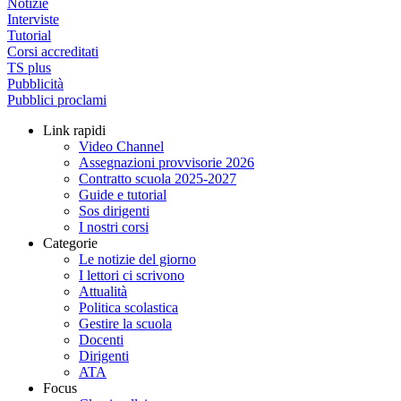
Notizie
Interviste
Tutorial
Corsi accreditati
TS plus
Pubblicità
Pubblici proclami
Link rapidi
Video Channel
Assegnazioni provvisorie 2026
Contratto scuola 2025-2027
Guide e tutorial
Sos dirigenti
I nostri corsi
Categorie
Le notizie del giorno
I lettori ci scrivono
Attualità
Politica scolastica
Gestire la scuola
Docenti
Dirigenti
ATA
Focus