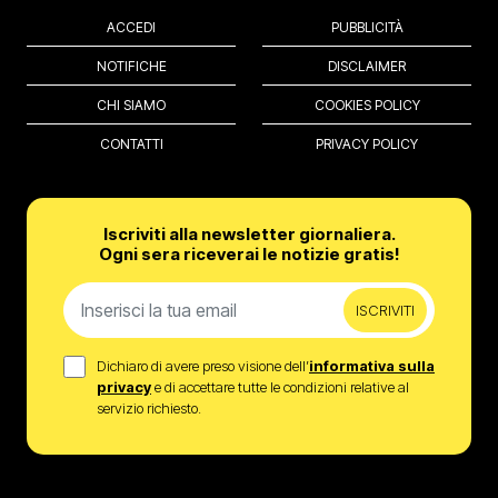
ACCEDI
PUBBLICITÀ
NOTIFICHE
DISCLAIMER
CHI SIAMO
COOKIES POLICY
CONTATTI
PRIVACY POLICY
Iscriviti alla newsletter giornaliera.
Ogni sera riceverai le notizie gratis!
ISCRIVITI
Dichiaro di avere preso visione dell’
informativa sulla
privacy
e di accettare tutte le condizioni relative al
servizio richiesto.