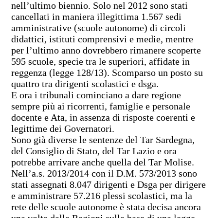
nell’ultimo biennio. Solo nel 2012 sono stati
cancellati in maniera illegittima 1.567 sedi
amministrative (scuole autonome) di circoli
didattici, istituti comprensivi e medie, mentre
per l’ultimo anno dovrebbero rimanere scoperte
595 scuole, specie tra le superiori, affidate in
reggenza (legge 128/13). Scomparso un posto su
quattro tra dirigenti scolastici e dsga.
E ora i tribunali cominciano a dare regione
sempre più ai ricorrenti, famiglie e personale
docente e Ata, in assenza di risposte coerenti e
legittime dei Governatori.
Sono già diverse le sentenze del Tar Sardegna,
del Consiglio di Stato, del Tar Lazio e ora
potrebbe arrivare anche quella del Tar Molise.
Nell’a.s. 2013/2014 con il D.M. 573/2013 sono
stati assegnati 8.047 dirigenti e Dsga per dirigere
e amministrare 57.216 plessi scolastici, ma la
rete delle scuole autonome è stata decisa ancora
una volta dalle Regioni sulla base di una legge