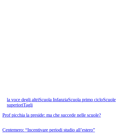
la voce degli altri
Scuola Infanzia
Scuola primo ciclo
Scuole
superiori
Tagli
Prof picchia la preside: ma che succede nelle scuole?
Centemero: “Incentivare periodi studio all’estero”