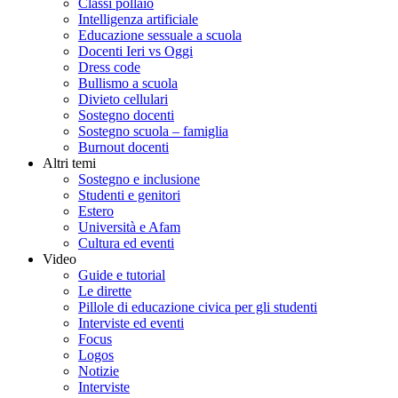
Classi pollaio
Intelligenza artificiale
Educazione sessuale a scuola
Docenti Ieri vs Oggi
Dress code
Bullismo a scuola
Divieto cellulari
Sostegno docenti
Sostegno scuola – famiglia
Burnout docenti
Altri temi
Sostegno e inclusione
Studenti e genitori
Estero
Università e Afam
Cultura ed eventi
Video
Guide e tutorial
Le dirette
Pillole di educazione civica per gli studenti
Interviste ed eventi
Focus
Logos
Notizie
Interviste