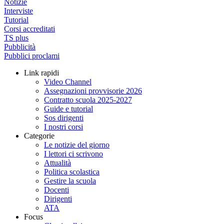
Notizie
Interviste
Tutorial
Corsi accreditati
TS plus
Pubblicità
Pubblici proclami
Link rapidi
Video Channel
Assegnazioni provvisorie 2026
Contratto scuola 2025-2027
Guide e tutorial
Sos dirigenti
I nostri corsi
Categorie
Le notizie del giorno
I lettori ci scrivono
Attualità
Politica scolastica
Gestire la scuola
Docenti
Dirigenti
ATA
Focus