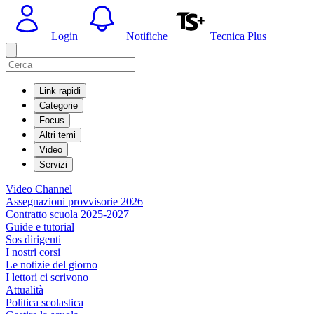
Login
Notifiche
Tecnica Plus
Link rapidi
Categorie
Focus
Altri temi
Video
Servizi
Video Channel
Assegnazioni provvisorie 2026
Contratto scuola 2025-2027
Guide e tutorial
Sos dirigenti
I nostri corsi
Le notizie del giorno
I lettori ci scrivono
Attualità
Politica scolastica