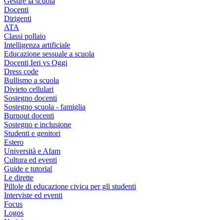
Gestire la scuola
Docenti
Dirigenti
ATA
Classi pollaio
Intelligenza artificiale
Educazione sessuale a scuola
Docenti Ieri vs Oggi
Dress code
Bullismo a scuola
Divieto cellulari
Sostegno docenti
Sostegno scuola - famiglia
Burnout docenti
Sostegno e inclusione
Studenti e genitori
Estero
Università e Afam
Cultura ed eventi
Guide e tutorial
Le dirette
Pillole di educazione civica per gli studenti
Interviste ed eventi
Focus
Logos