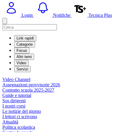
Login
Notifiche
Tecnica Plus
Link rapidi
Categorie
Focus
Altri temi
Video
Servizi
Video Channel
Assegnazioni provvisorie 2026
Contratto scuola 2025-2027
Guide e tutorial
Sos dirigenti
I nostri corsi
Le notizie del giorno
I lettori ci scrivono
Attualità
Politica scolastica