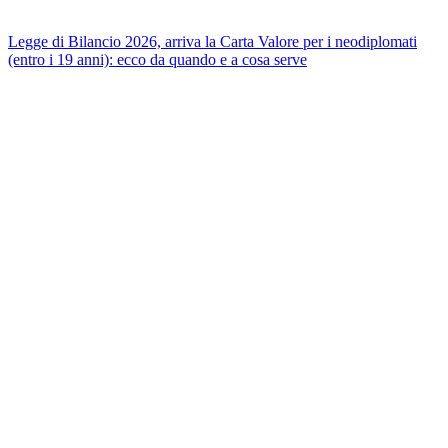
Legge di Bilancio 2026, arriva la Carta Valore per i neodiplomati
(entro i 19 anni): ecco da quando e a cosa serve