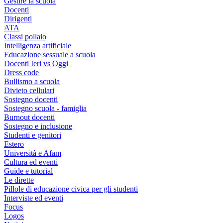
Gestire la scuola
Docenti
Dirigenti
ATA
Classi pollaio
Intelligenza artificiale
Educazione sessuale a scuola
Docenti Ieri vs Oggi
Dress code
Bullismo a scuola
Divieto cellulari
Sostegno docenti
Sostegno scuola - famiglia
Burnout docenti
Sostegno e inclusione
Studenti e genitori
Estero
Università e Afam
Cultura ed eventi
Guide e tutorial
Le dirette
Pillole di educazione civica per gli studenti
Interviste ed eventi
Focus
Logos