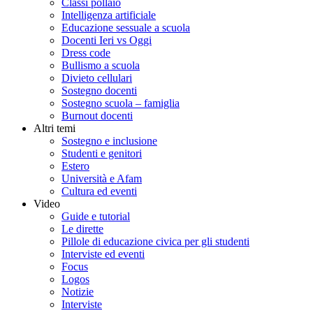
Classi pollaio
Intelligenza artificiale
Educazione sessuale a scuola
Docenti Ieri vs Oggi
Dress code
Bullismo a scuola
Divieto cellulari
Sostegno docenti
Sostegno scuola – famiglia
Burnout docenti
Altri temi
Sostegno e inclusione
Studenti e genitori
Estero
Università e Afam
Cultura ed eventi
Video
Guide e tutorial
Le dirette
Pillole di educazione civica per gli studenti
Interviste ed eventi
Focus
Logos
Notizie
Interviste