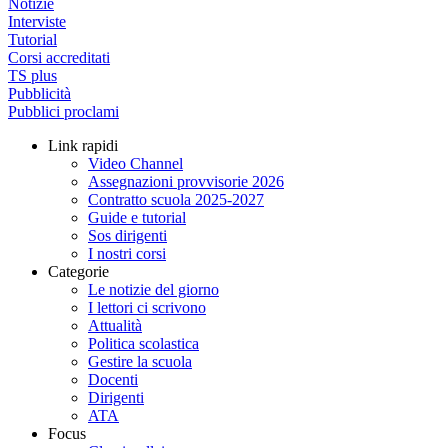
Notizie
Interviste
Tutorial
Corsi accreditati
TS plus
Pubblicità
Pubblici proclami
Link rapidi
Video Channel
Assegnazioni provvisorie 2026
Contratto scuola 2025-2027
Guide e tutorial
Sos dirigenti
I nostri corsi
Categorie
Le notizie del giorno
I lettori ci scrivono
Attualità
Politica scolastica
Gestire la scuola
Docenti
Dirigenti
ATA
Focus