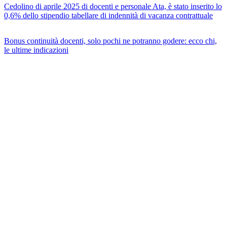
Cedolino di aprile 2025 di docenti e personale Ata, è stato inserito lo
0,6% dello stipendio tabellare di indennità di vacanza contrattuale
Bonus continuità docenti, solo pochi ne potranno godere: ecco chi,
le ultime indicazioni