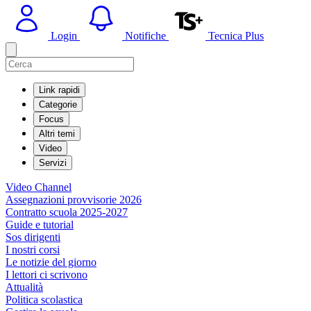
Login
Notifiche
Tecnica Plus
Link rapidi
Categorie
Focus
Altri temi
Video
Servizi
Video Channel
Assegnazioni provvisorie 2026
Contratto scuola 2025-2027
Guide e tutorial
Sos dirigenti
I nostri corsi
Le notizie del giorno
I lettori ci scrivono
Attualità
Politica scolastica