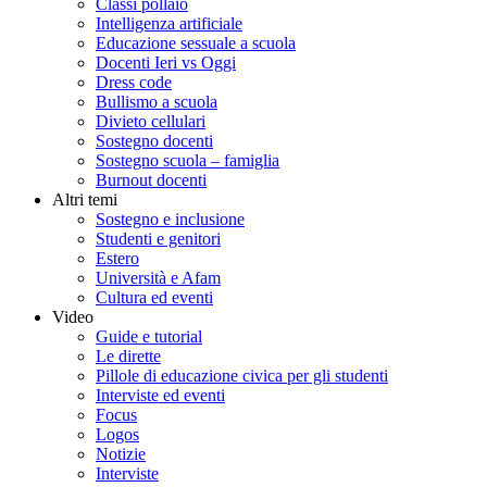
Classi pollaio
Intelligenza artificiale
Educazione sessuale a scuola
Docenti Ieri vs Oggi
Dress code
Bullismo a scuola
Divieto cellulari
Sostegno docenti
Sostegno scuola – famiglia
Burnout docenti
Altri temi
Sostegno e inclusione
Studenti e genitori
Estero
Università e Afam
Cultura ed eventi
Video
Guide e tutorial
Le dirette
Pillole di educazione civica per gli studenti
Interviste ed eventi
Focus
Logos
Notizie
Interviste