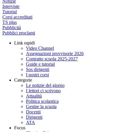
Notizie
Interviste
Tutorial
Corsi accreditati
TS plus
Pubblicità
Pubblici proclami
Link rapidi
Video Channel
Assegnazioni provvisorie 2026
Contratto scuola 2025-2027
Guide e tutorial
Sos dirigenti
I nostri corsi
Categorie
Le notizie del giorno
I lettori ci scrivono
Attualità
Politica scolastica
Gestire la scuola
Docenti
Dirigenti
ATA
Focus