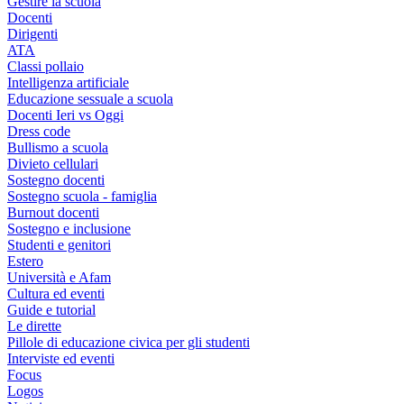
Gestire la scuola
Docenti
Dirigenti
ATA
Classi pollaio
Intelligenza artificiale
Educazione sessuale a scuola
Docenti Ieri vs Oggi
Dress code
Bullismo a scuola
Divieto cellulari
Sostegno docenti
Sostegno scuola - famiglia
Burnout docenti
Sostegno e inclusione
Studenti e genitori
Estero
Università e Afam
Cultura ed eventi
Guide e tutorial
Le dirette
Pillole di educazione civica per gli studenti
Interviste ed eventi
Focus
Logos